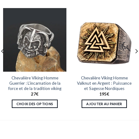
Chevalière Viking Homme
Chevalière Viking Homme
Guerrier : L’incarnation de la
Valknut en Argent : Puissance
force et de la tradition viking
et Sagesse Nordiques
27
€
195
€
CHOIX DES OPTIONS
AJOUTER AU PANIER
Ce
produit
a
plusieurs
variations.