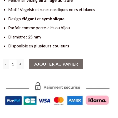
Pendentif viking
en alliage durable
Motif Vegvisir et runes nordiques noirs et blancs
Design
élégant
et
symbolique
Parfait comme porte-clés ou bijou
Diamètre :
25 mm
Disponible en
plusieurs couleurs
quantité de Pendentif Viking Motif Vegvisir et Runes Nordiques
AJOUTER AU PANIER