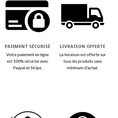
Les
options
peuvent
être
choisies
sur
la
page
PAIEMENT SÉCURISÉ
LIVRAISON OFFERTE
du
produit
Votre paiement en ligne
La livraison est offerte sur
est 100% sécurisé avec
tous les produits sans
Paypal et Stripe.
minimum d'achat.