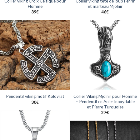
Collier viking Croix Celtique pour
Collier viking tête de loup Fenrir
Homme
et marteau Mjölnir
39
€
46
€
Collier Viking Mjolnir pour Homme
Pendentif viking motif Kolovrat
– Pendentif en Acier Inoxydable
30
€
et Pierre Turquoise
27
€