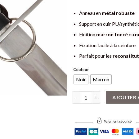
Anneau en
métal robuste
Support en cuir PU/synthéti
Finition
marron foncé
ou
n
Fixation facile à la ceinture
Parfait pour les
reconstitut
Couleur
Noir
Marron
quantité de Anneau Support Epé
AJOUTER 