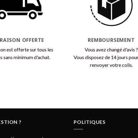
peuvent
être
choisies
sur
la
VRAISON OFFERTE
REMBOURSEMENT
page
du
son est offerte sur tous les
Vous avez changé d'avis ?
produit
s sans minimum d'achat.
Vous disposez de 14 jours pou
renvoyer votre colis.
STION ?
POLITIQUES