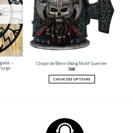
K
visir –
Chope de Bière Viking Motif Guerrier
 Forgé
56
€
CHOIX DES OPTIONS
Ce
produit
a
plusieurs
variations.
Les
options