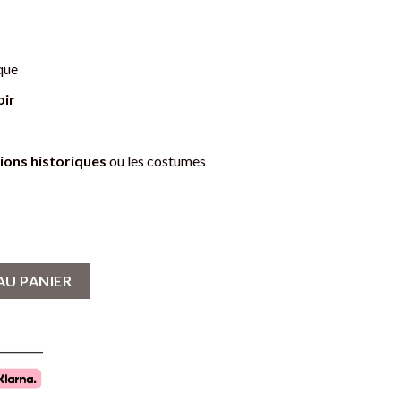
que
oir
ions historiques
ou les costumes
e Viking : Un Accessoire Fonctionnel et Authentique
AU PANIER