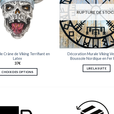
RUPTURE DE STOC
e Crâne de Viking Terrifiant en
Décoration Murale Viking Veg
Latex
Boussole Nordique en Fer
37
€
LIRE LA SUITE
CHOIX DES OPTIONS
Ce
produit
a
plusieurs
variations.
Les
options