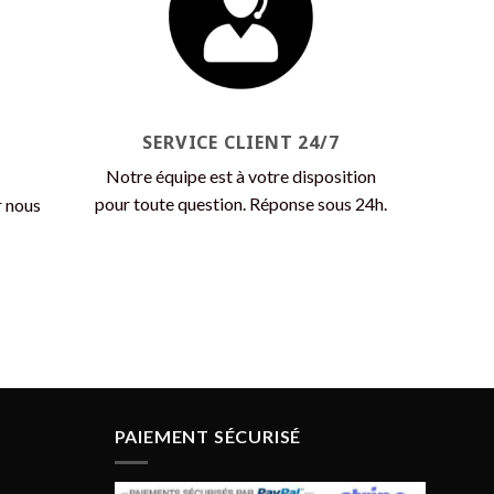
peuvent
être
choisies
sur
la
page
SERVICE CLIENT 24/7
du
Notre équipe est à votre disposition
produit
pour toute question. Réponse sous 24h.
r nous
PAIEMENT SÉCURISÉ