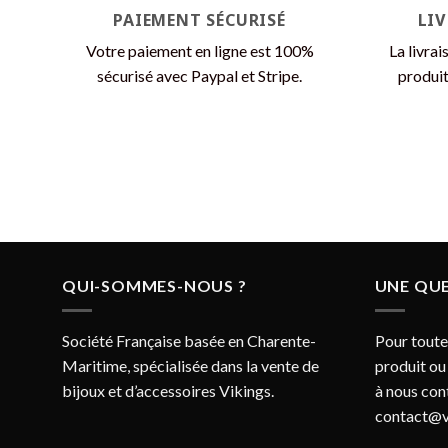
PAIEMENT SÉCURISÉ
LI
Votre paiement en ligne est 100%
La livrai
sécurisé avec Paypal et Stripe.
produit
QUI-SOMMES-NOUS ?
UNE QUE
Société Française basée en Charente-
Pour toute
Maritime, spécialisée dans la vente de
produit ou
bijoux et d’accessoires Vikings.
à nous con
contact@v