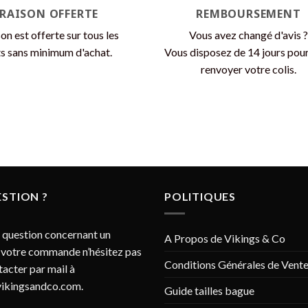
VRAISON OFFERTE
REMBOURSEMENT
son est offerte sur tous les
Vous avez changé d'avis ?
s sans minimum d'achat.
Vous disposez de 14 jours pou
renvoyer votre colis.
STION ?
POLITIQUES
 question concernant un
A Propos de Vikings & Co
 votre commande n’hésitez pas
Conditions Générales de Vent
tacter par mail à
ikingsandco.com
.
Guide tailles bague