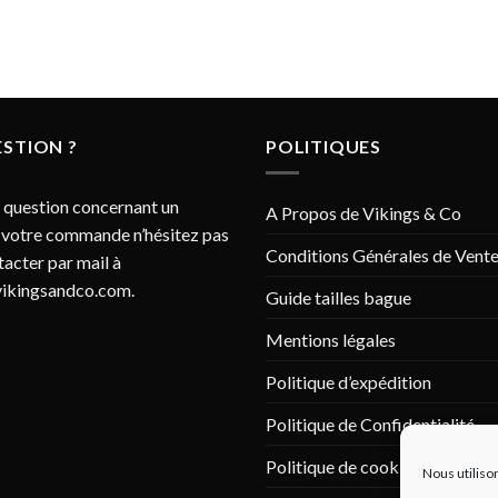
la
la
page
page
du
du
produit
produit
STION ?
POLITIQUES
 question concernant un
A Propos de Vikings & Co
 votre commande n’hésitez pas
Conditions Générales de Vent
tacter par mail à
ikingsandco.com
.
Guide tailles bague
Mentions légales
Politique d’expédition
Politique de Confidentialité
Politique de cookies (UE)
Nous utiliso