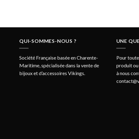
la
page
du
produit
QUI-SOMMES-NOUS ?
UNE QUE
Société Française basée en Charente-
Pour toute
Maritime, spécialisée dans la vente de
produit ou
bijoux et d’accessoires Vikings.
à nous con
contact@v