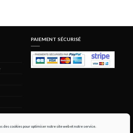
la
page
du
produit
PAIEMENT SÉCURISÉ
e
ns des cookies pour optimiser notre site web et notre service.