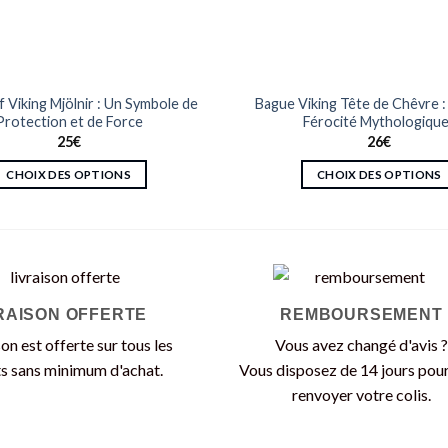
 Viking Mjölnir : Un Symbole de
Bague Viking Tête de Chêvre :
Protection et de Force
Férocité Mythologiqu
25
€
26
€
CHOIX DES OPTIONS
CHOIX DES OPTIONS
Ce
Ce
produit
produit
a
a
plusieurs
plusieurs
variations.
variations.
RAISON OFFERTE
REMBOURSEMENT
Les
Les
options
options
son est offerte sur tous les
Vous avez changé d'avis ?
peuvent
peuvent
s sans minimum d'achat.
Vous disposez de 14 jours pou
être
être
renvoyer votre colis.
choisies
choisies
sur
sur