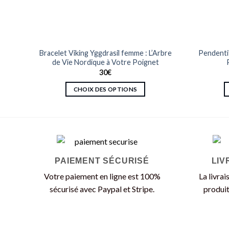
ce de
Bracelet Viking Yggdrasil femme : L’Arbre
Pendentif
de Vie Nordique à Votre Poignet
30
€
CHOIX DES OPTIONS
Ce
produit
a
plusieurs
variations.
PAIEMENT SÉCURISÉ
LIV
Les
options
Votre paiement en ligne est 100%
La livrai
peuvent
sécurisé avec Paypal et Stripe.
produit
être
choisies
sur