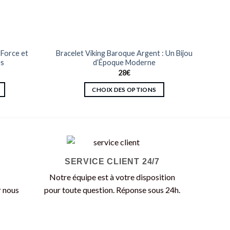
 Force et
Bracelet Viking Baroque Argent : Un Bijou
es
d’Époque Moderne
28
€
CHOIX DES OPTIONS
Ce
produit
a
plusieurs
variations.
SERVICE CLIENT 24/7
Les
options
Notre équipe est à votre disposition
peuvent
r nous
pour toute question. Réponse sous 24h.
être
choisies
sur