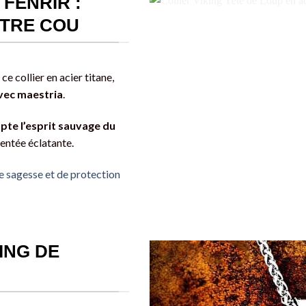
 FENRIR :
OTRE COU
e collier en acier titane,
avec maestria
.
apte l’esprit sauvage du
gentée éclatante.
e sagesse et de protection
ING DE