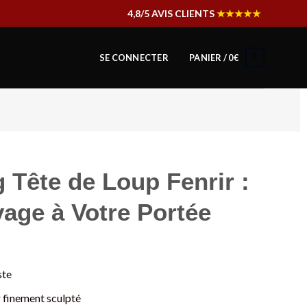
4,8/5 AVIS CLIENTS
★★★★★
0
SE CONNECTER
PANIER /
0
€
g Tête de Loup Fenrir :
vage à Votre Portée
ste
r finement sculpté