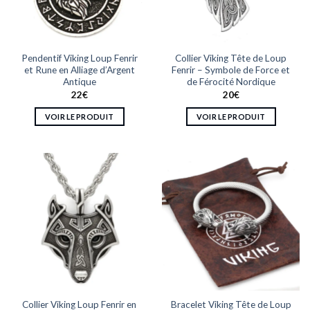
être
choisies
sur
la
Pendentif Viking Loup Fenrir
Collier Viking Tête de Loup
page
et Rune en Alliage d’Argent
Fenrir – Symbole de Force et
du
Antique
de Férocité Nordique
produit
22
€
20
€
VOIR LE PRODUIT
VOIR LE PRODUIT
Ce
Ce
produit
produit
a
a
plusieurs
plusieurs
variations.
variations.
Les
Les
options
options
peuvent
peuvent
être
être
choisies
choisies
sur
sur
la
la
Collier Viking Loup Fenrir en
Bracelet Viking Tête de Loup
page
page