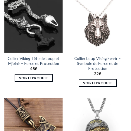
variations.
Les
options
peuvent
être
choisies
sur
la
page
Collier Viking Tête de Loup et
Collier Loup Viking Fenrir –
du
Mjolnir – Force et Protection
Symbole de Force et de
produit
Protection
48
€
22
€
VOIR LE PRODUIT
VOIR LE PRODUIT
Ce
Ce
produit
produit
a
a
plusieurs
plusieurs
variations.
variations.
Les
Les
options
options
peuvent