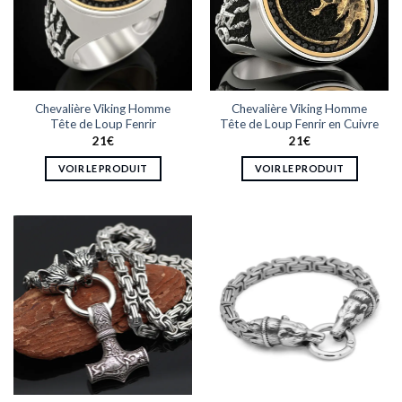
Chevalière Viking Homme
Chevalière Viking Homme
Tête de Loup Fenrir
Tête de Loup Fenrir en Cuivre
21
€
21
€
VOIR LE PRODUIT
VOIR LE PRODUIT
Ce
Ce
produit
produit
a
a
plusieurs
plusieurs
variations.
variations.
Les
Les
options
options
peuvent
peuvent
être
être
choisies
choisies
sur
sur
la
la