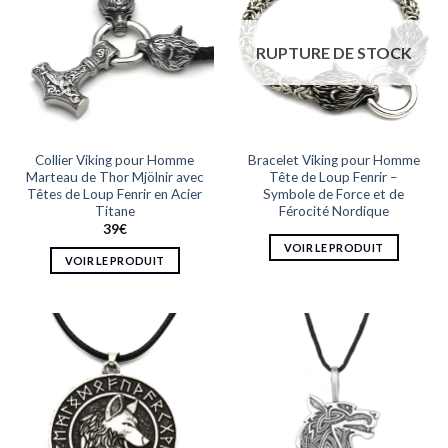
Les
Les
options
options
RUPTURE DE STOCK
peuvent
peuvent
être
être
choisies
choisies
sur
sur
la
la
Collier Viking pour Homme
Bracelet Viking pour Homme
page
page
Marteau de Thor Mjölnir avec
Tête de Loup Fenrir –
du
du
Têtes de Loup Fenrir en Acier
Symbole de Force et de
produit
produit
Titane
Férocité Nordique
39
€
VOIR LE PRODUIT
VOIR LE PRODUIT
Ce
produit
a
plusieurs
variations.
Les
options
peuvent