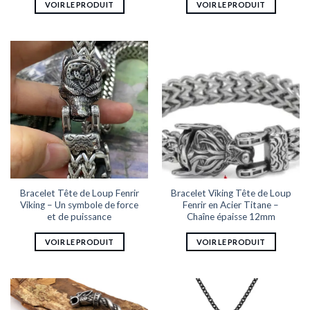
VOIR LE PRODUIT
VOIR LE PRODUIT
Ce
Ce
produit
produit
a
a
plusieurs
plusieurs
variations.
variations.
Les
Les
options
options
peuvent
peuvent
être
être
choisies
choisies
sur
sur
la
la
Bracelet Tête de Loup Fenrir
Bracelet Viking Tête de Loup
page
page
Viking – Un symbole de force
Fenrir en Acier Titane –
du
du
et de puissance
Chaîne épaisse 12mm
produit
produit
VOIR LE PRODUIT
VOIR LE PRODUIT