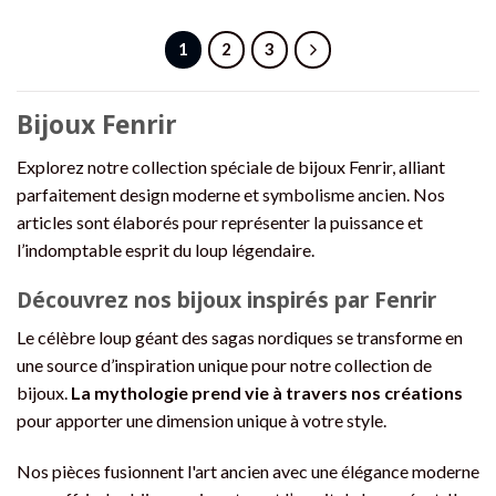
produit
a
1
2
3
plusieurs
variations.
Les
Bijoux Fenrir
options
peuvent
Explorez notre collection spéciale de bijoux Fenrir, alliant
être
parfaitement design moderne et symbolisme ancien. Nos
choisies
articles sont élaborés pour représenter la puissance et
sur
la
l’indomptable esprit du loup légendaire.
page
du
Découvrez nos bijoux inspirés par Fenrir
produit
Le célèbre loup géant des sagas nordiques se transforme en
une source d’inspiration unique pour notre collection de
bijoux.
La mythologie prend vie à travers nos créations
pour apporter une dimension unique à votre style.
Nos pièces fusionnent l'art ancien avec une élégance moderne