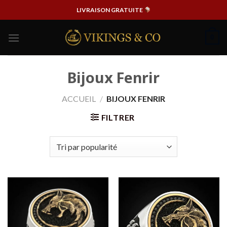
Passer
LIVRAISON GRATUITE
au
contenu
0
Bijoux Fenrir
ACCUEIL
/
BIJOUX FENRIR
FILTRER