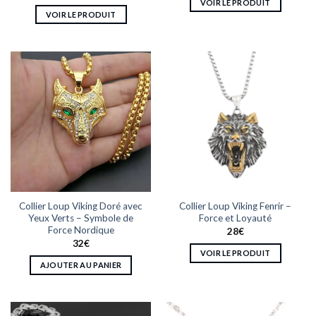
VOIR LE PRODUIT
VOIR LE PRODUIT
Ce
Ce
produit
produit
a
a
plusieurs
plusieurs
variations.
variations.
Les
Les
options
options
peuvent
peuvent
être
être
choisies
choisies
sur
sur
la
la
page
Collier Loup Viking Doré avec
Collier Loup Viking Fenrir –
page
du
Yeux Verts – Symbole de
Force et Loyauté
du
produit
Force Nordique
28
€
produit
32
€
VOIR LE PRODUIT
AJOUTER AU PANIER
Ce
produit
a
plusieurs