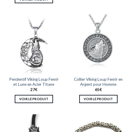
Ce
Ce
produit
produit
a
a
plusieurs
plusieurs
variations.
variations.
Les
Les
options
options
peuvent
peuvent
être
être
choisies
choisies
sur
sur
la
la
page
Pendentif Viking Loup Fenrir
Collier Viking Loup Fenrir en
page
du
et Lune en Acier Titane
Argent pour Homme
du
produit
27
€
65
€
produit
VOIR LE PRODUIT
VOIR LE PRODUIT
Ce
Ce
produit
produit
a
a
plusieurs
plusieurs
variations.
variations.