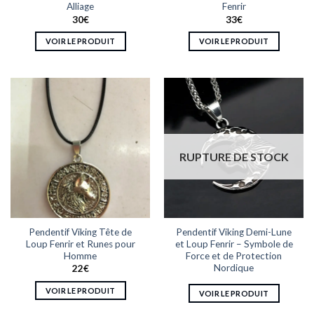
Alliage
Fenrir
du
du
30
€
33
€
produit
produit
VOIR LE PRODUIT
VOIR LE PRODUIT
Ce
Ce
produit
produit
a
a
plusieurs
plusieurs
variations.
variations.
Les
Les
options
options
RUPTURE DE STOCK
peuvent
peuvent
être
être
choisies
choisies
sur
sur
la
la
Pendentif Viking Tête de
Pendentif Viking Demi-Lune
page
page
Loup Fenrir et Runes pour
et Loup Fenrir – Symbole de
du
du
Homme
Force et de Protection
produit
produit
Nordique
22
€
VOIR LE PRODUIT
VOIR LE PRODUIT
Ce