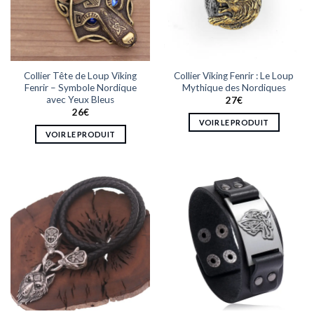
peuvent
être
être
choisies
choisies
sur
sur
la
la
page
Collier Tête de Loup Viking
Collier Viking Fenrir : Le Loup
page
du
Fenrir – Symbole Nordique
Mythique des Nordiques
du
produit
avec Yeux Bleus
27
€
produit
26
€
VOIR LE PRODUIT
VOIR LE PRODUIT
Ce
Ce
produit
produit
a
a
plusieurs
plusieurs
variations.
variations.
Les
Les
options
options
peuvent
peuvent
être
être
choisies
choisies
sur
sur
la
la