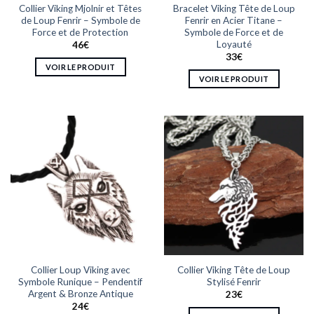
Collier Viking Mjolnir et Têtes
Bracelet Viking Tête de Loup
page
page
de Loup Fenrir – Symbole de
Fenrir en Acier Titane –
du
du
Force et de Protection
Symbole de Force et de
produit
produit
Loyauté
46
€
33
€
VOIR LE PRODUIT
VOIR LE PRODUIT
Ce
Ce
produit
produit
a
a
plusieurs
plusieurs
variations.
variations.
Les
Les
options
options
peuvent
peuvent
être
être
choisies
choisies
sur
sur
la
la
page
Collier Loup Viking avec
Collier Viking Tête de Loup
page
du
Symbole Runique – Pendentif
Stylisé Fenrir
du
produit
Argent & Bronze Antique
23
€
produit
24
€