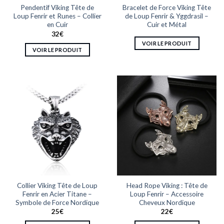
page
Pendentif Viking Tête de
Bracelet de Force Viking Tête
page
du
Loup Fenrir et Runes – Collier
de Loup Fenrir & Yggdrasil –
du
produit
en Cuir
Cuir et Métal
produit
32
€
VOIR LE PRODUIT
VOIR LE PRODUIT
Ce
produit
a
plusieurs
variations.
Les
options
peuvent
être
choisies
sur
la
Collier Viking Tête de Loup
Head Rope Viking : Tête de
page
Fenrir en Acier Titane –
Loup Fenrir – Accessoire
du
Symbole de Force Nordique
Cheveux Nordique
produit
25
€
22
€