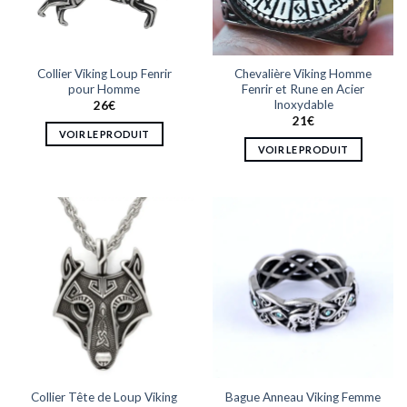
choisies
choisies
sur
sur
la
la
page
Collier Viking Loup Fenrir
Chevalière Viking Homme
page
du
pour Homme
Fenrir et Rune en Acier
du
produit
Inoxydable
26
€
produit
21
€
VOIR LE PRODUIT
VOIR LE PRODUIT
Ce
Ce
produit
produit
a
a
plusieurs
plusieurs
variations.
variations.
Les
Les
options
options
peuvent
peuvent
être
être
choisies
choisies
sur
sur
la
la
page
Collier Tête de Loup Viking
Bague Anneau Viking Femme
page
du