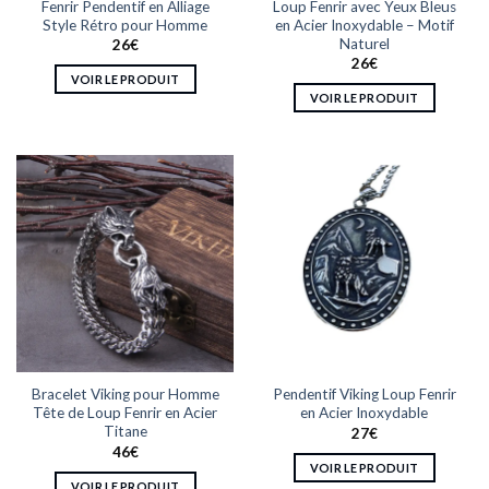
Fenrir Pendentif en Alliage
Loup Fenrir avec Yeux Bleus
du
produit
Style Rétro pour Homme
en Acier Inoxydable – Motif
produit
Naturel
26
€
26
€
VOIR LE PRODUIT
VOIR LE PRODUIT
Ce
Ce
produit
produit
a
a
plusieurs
plusieurs
variations.
variations.
Les
Les
options
options
peuvent
peuvent
être
être
choisies
choisies
sur
sur
la
la
page
Bracelet Viking pour Homme
Pendentif Viking Loup Fenrir
page
du
Tête de Loup Fenrir en Acier
en Acier Inoxydable
du
produit
Titane
27
€
produit
46
€
VOIR LE PRODUIT
VOIR LE PRODUIT