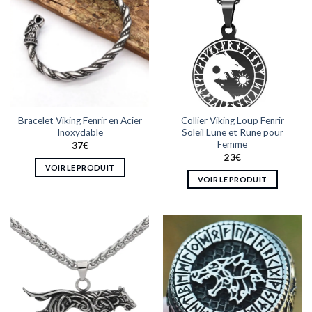
Bracelet Viking Fenrir en Acier
Collier Viking Loup Fenrir
Inoxydable
Soleil Lune et Rune pour
Femme
37
€
23
€
VOIR LE PRODUIT
VOIR LE PRODUIT
Ce
Ce
produit
produit
a
a
plusieurs
plusieurs
variations.
variations.
Les
Les
options
options
peuvent
peuvent
être
être