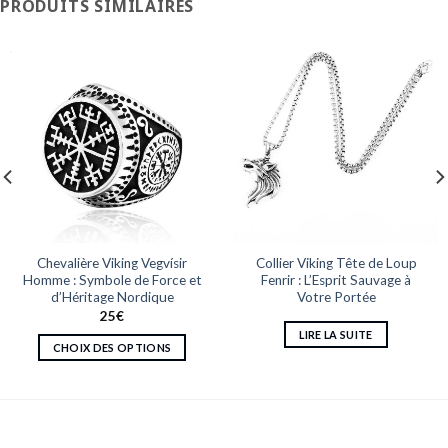
PRODUITS SIMILAIRES
Chevalière Viking Vegvísir
Collier Viking Tête de Loup
Homme : Symbole de Force et
Fenrir : L’Esprit Sauvage à
d’Héritage Nordique
Votre Portée
25
€
LIRE LA SUITE
CHOIX DES OPTIONS
Ce
produit
a
plusieurs