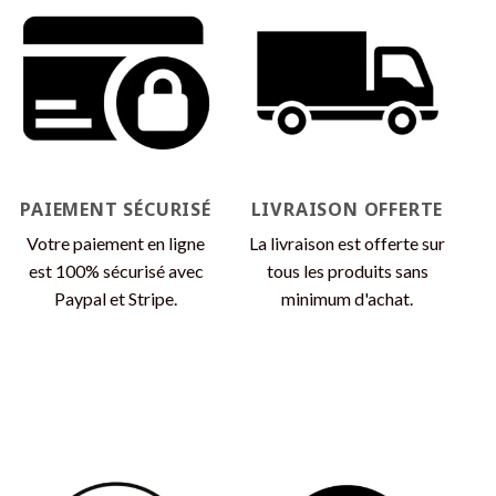
variations.
Les
options
peuvent
être
choisies
sur
la
page
PAIEMENT SÉCURISÉ
LIVRAISON OFFERTE
du
produit
Votre paiement en ligne
La livraison est offerte sur
est 100% sécurisé avec
tous les produits sans
Paypal et Stripe.
minimum d'achat.