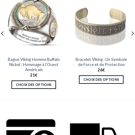
Bague Viking Homme Buffalo
Bracelet Viking : Un Symbole
Nickel : Hommage à l’Ouest
de Force et de Protection
Américain
26
€
21
€
CHOIX DES OPTIONS
CHOIX DES OPTIONS
Ce
Ce
produit
produit
a
a
plusieurs
plusieurs
variations.
variations.
Les
Les
options
options
peuvent