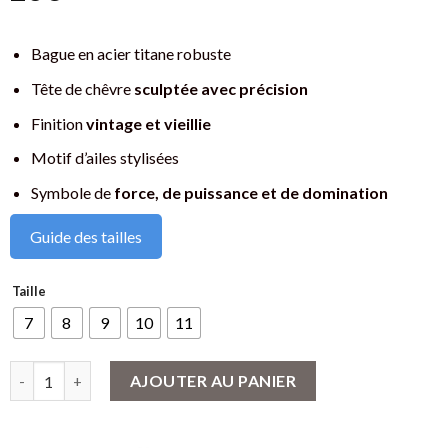
Bague en acier titane robuste
Tête de chêvre
sculptée avec précision
Finition
vintage et vieillie
Motif d’ailes stylisées
Symbole de
force, de puissance et de domination
Guide des tailles
Taille
7
8
9
10
11
quantité de Bague Viking Tête de Chêvre : Force et Férocité My
AJOUTER AU PANIER