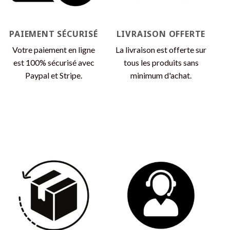
sur
sur
la
la
page
page
PAIEMENT SÉCURISÉ
LIVRAISON OFFERTE
du
du
produit
produit
Votre paiement en ligne
La livraison est offerte sur
est 100% sécurisé avec
tous les produits sans
Paypal et Stripe.
minimum d'achat.