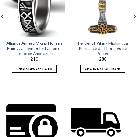
Alliance Anneau Viking Homme
Pendentif Viking Mjölnir : La
Runes : Un Symbole d’Union et
Puissance de Thor à Votre
de Force Ancestrale
Portée
21
€
28
€
CHOIX DES OPTIONS
CHOIX DES OPTIONS
Ce
Ce
produit
produit
a
a
plusieurs
plusieurs
variations.
variations.
Les
Les
options
options
peuvent
peuvent
être
être
choisies
choisies