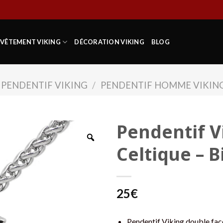
VÊTEMENT VIKING
DÉCORATION VIKING
BLOG
PENDENTIF VIKING
/
PENDENTIF HOMME VIKIN
Pendentif V
Celtique – B
25
€
Pendentif Viking double fac