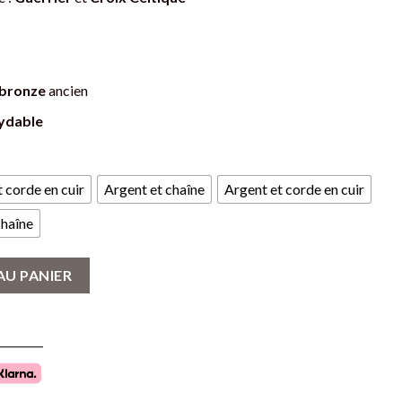
bronze
ancien
xydable
 corde en cuir
Argent et chaîne
Argent et corde en cuir
chaîne
errier et Croix Celtique - Bijou Nordique en Alliage
AU PANIER