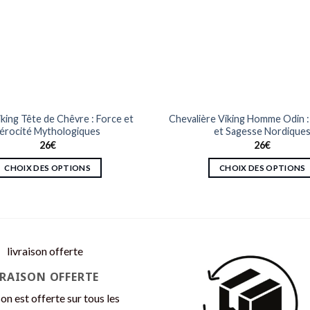
king Tête de Chêvre : Force et
Chevalière Viking Homme Odin :
érocité Mythologiques
et Sagesse Nordique
26
€
26
€
CHOIX DES OPTIONS
CHOIX DES OPTIONS
Ce
Ce
produit
produit
a
a
plusieurs
plusieurs
variations.
variations.
Les
Les
VRAISON OFFERTE
options
options
peuvent
peuvent
son est offerte sur tous les