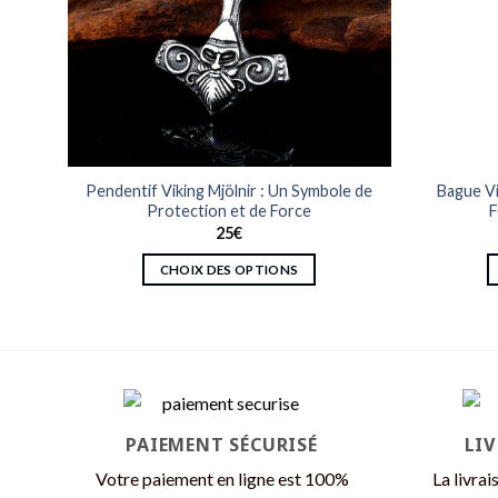
Bijou
Pendentif Viking Mjölnir : Un Symbole de
Bague Vi
Protection et de Force
F
25
€
CHOIX DES OPTIONS
Ce
produit
a
plusieurs
variations.
Les
PAIEMENT SÉCURISÉ
LI
options
peuvent
Votre paiement en ligne est 100%
La livrai