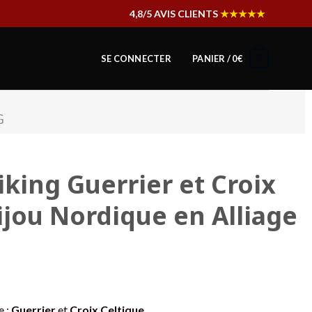
4,8/5 AVIS CLIENTS
★★★★★
0
SE CONNECTER
PANIER /
0
€
G
iking Guerrier et Croix
ijou Nordique en Alliage
e :
Guerrier
et
Croix Celtique