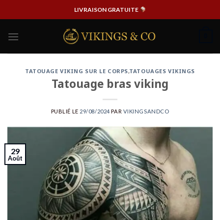
Passer
LIVRAISON GRATUITE
au
contenu
0
TATOUAGE VIKING SUR LE CORPS
,
TATOUAGES VIKINGS
Tatouage bras viking
PUBLIÉ LE
29/08/2024
PAR
VIKINGSANDCO
29
Août