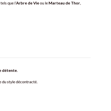
els que l’
Arbre de Vie
ou le
Marteau de Thor
,
e détente
.
e du style décontracté.