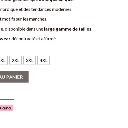
e nordique et des tendances modernes.
 motifs sur les manches.
le
, disponible dans une
large gamme de tailles
.
twear
décontracté et affirmé.
XL
2XL
3XL
4XL
f Géométrique - Style Ethnique Nordique
AU PANIER