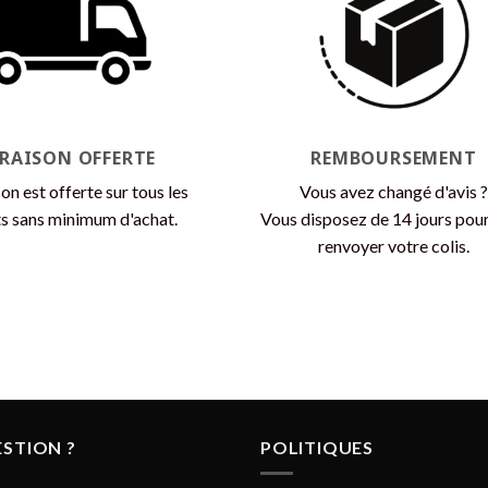
options
peuvent
peuvent
être
être
choisies
choisies
sur
sur
la
la
page
VRAISON OFFERTE
REMBOURSEMENT
page
du
du
son est offerte sur tous les
Vous avez changé d'avis ?
produit
produit
s sans minimum d'achat.
Vous disposez de 14 jours pou
renvoyer votre colis.
STION ?
POLITIQUES