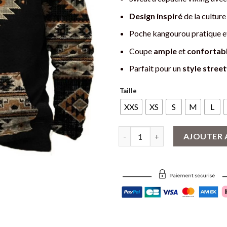
Design inspiré
de la cultur
Poche kangourou pratique et
Coupe
ample
et
confortab
Parfait pour un
style stree
Taille
XXS
XS
S
M
L
quantité de Sweat Viking Moti
AJOUTER 