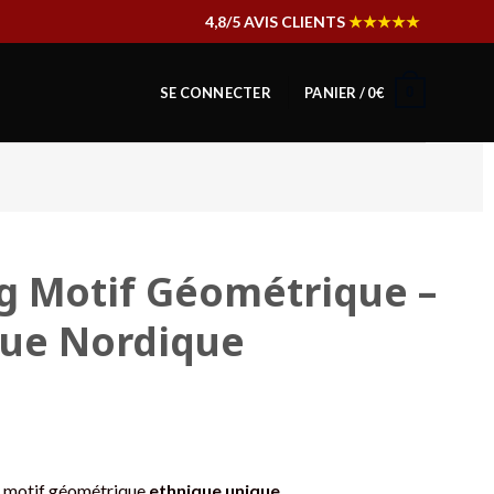
4,8/5 AVIS CLIENTS
★★★★★
0
SE CONNECTER
PANIER /
0
€
g Motif Géométrique –
que Nordique
c motif géométrique
ethnique unique
.