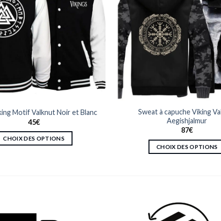
Sweat à capuche Viking Val
ing Motif Valknut Noir et Blanc
Aegishjalmur
45
€
87
€
CHOIX DES OPTIONS
CHOIX DES OPTIONS
Ce
Ce
produit
produit
a
a
plusieurs
plusieurs
variations.
variations.
Les
Les
options