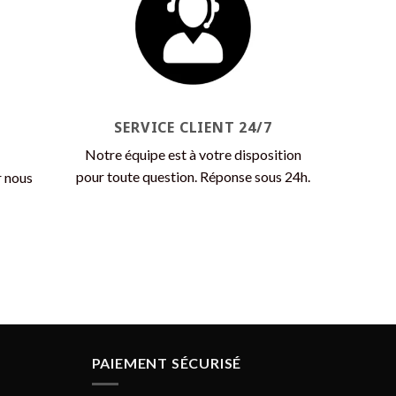
options
peuvent
être
choisies
sur
la
SERVICE CLIENT 24/7
page
Notre équipe est à votre disposition
du
produit
pour toute question. Réponse sous 24h.
r nous
PAIEMENT SÉCURISÉ