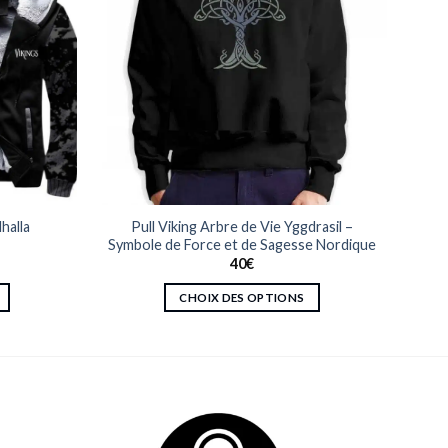
halla
Pull Viking Arbre de Vie Yggdrasil –
Symbole de Force et de Sagesse Nordique
40
€
CHOIX DES OPTIONS
Ce
produit
a
plusieurs
variations.
Les