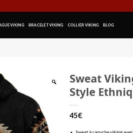
AGUE VIKING
BRACELET VIKING
COLLIER VIKING
BLOG
Sweat Vikin
Style Ethni
45
€
Sweat à capuche viking ave