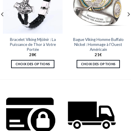
Bracelet Viking Mjölnir : La
Bague Viking Homme Buffalo
Puissance de Thor à Votre
Nickel : Hommage à l’Ouest
Portée
Américain
28
€
21
€
CHOIX DES OPTIONS
CHOIX DES OPTIONS
Ce
Ce
produit
produit
a
a
plusieurs
plusieurs
variations.
variations.
Les
Les
options
options
peuvent
peuvent
être
être
choisies
choisies