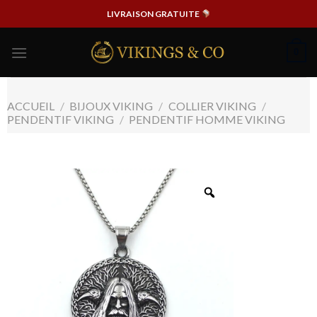
Passer
LIVRAISON GRATUITE
au
contenu
0
ACCUEIL
/
BIJOUX VIKING
/
COLLIER VIKING
/
PENDENTIF VIKING
/
PENDENTIF HOMME VIKING