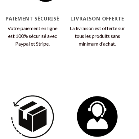
sur
sur
la
la
page
page
PAIEMENT SÉCURISÉ
LIVRAISON OFFERTE
du
du
produit
produit
Votre paiement en ligne
La livraison est offerte sur
est 100% sécurisé avec
tous les produits sans
Paypal et Stripe.
minimum d'achat.