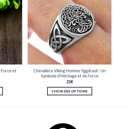
 Force et
Chevalière Viking Homme Yggdrasil : Un
Symbole d’Héritage et de Force
21
€
CHOIX DES OPTIONS
Ce
produit
a
plusieurs
variations.