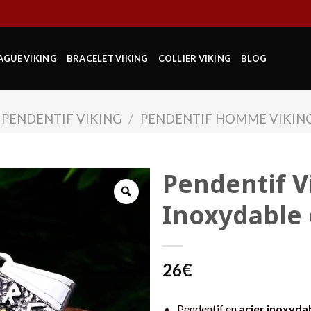
AGUE VIKING
BRACELET VIKING
COLLIER VIKING
BLOG
PENDENTIF VIKING
/
PENDENTIF HOMME VIKIN
Pendentif Vi
Inoxydable 
26
€
Pendentif en
acier inoxyda