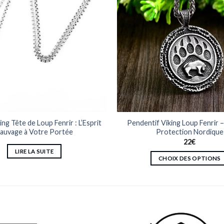
king Tête de Loup Fenrir : L’Esprit
Pendentif Viking Loup Fenrir –
auvage à Votre Portée
Protection Nordique
22
€
LIRE LA SUITE
CHOIX DES OPTIONS
Ce
produit
a
plusieurs
variations.