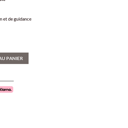
n et de guidance
gvísir - Acier Inoxydable et Doré
AU PANIER