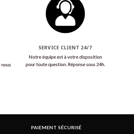
Les
options
peuvent
être
choisies
sur
la
SERVICE CLIENT 24/7
page
Notre équipe est à votre disposition
du
pour toute question. Réponse sous 24h.
r nous
produit
PAIEMENT SÉCURISÉ