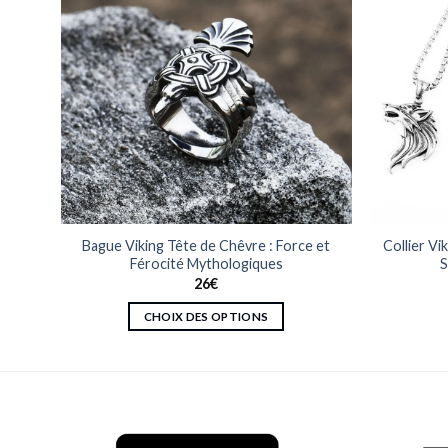
e de
Bague Viking Tête de Chêvre : Force et
Collier Vi
Férocité Mythologiques
S
26
€
CHOIX DES OPTIONS
Ce
produit
a
plusieurs
variations.