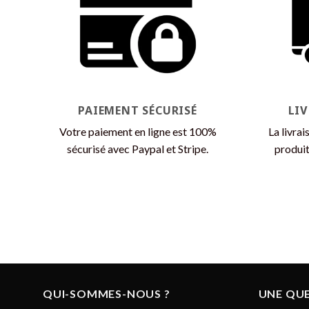
Les
options
peuvent
être
choisies
sur
la
PAIEMENT SÉCURISÉ
LI
page
Votre paiement en ligne est 100%
La livrai
du
sécurisé avec Paypal et Stripe.
produit
produit
QUI-SOMMES-NOUS ?
UNE QUE