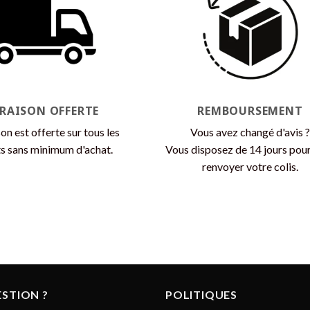
Les
options
peuvent
être
choisies
sur
la
VRAISON OFFERTE
REMBOURSEMENT
page
son est offerte sur tous les
Vous avez changé d'avis ?
du
s sans minimum d'achat.
Vous disposez de 14 jours pou
produit
renvoyer votre colis.
STION ?
POLITIQUES