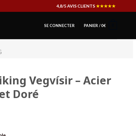
4,8/5 AVIS CLIENTS
★★★★★
0
SE CONNECTER
PANIER /
0
€
G
king Vegvísir – Acier
et Doré
ble