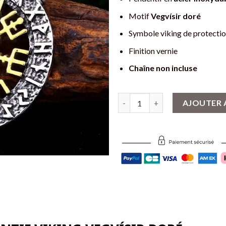
Motif
Vegvísir doré
Symbole viking de protectio
Finition vernie
Chaîne non incluse
quantité de Pendentif Viking Ve
AJOUTER 