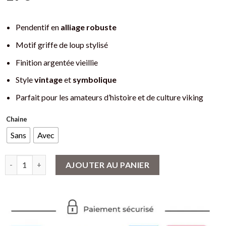
Pendentif en
alliage robuste
Motif griffe de loup stylisé
Finition argentée vieillie
Style
vintage
et
symbolique
Parfait pour les amateurs d’histoire et de culture viking
Chaine
Sans
Avec
quantité de Pendentif Viking Griffe de Loup : Un Symbole de Fo
AJOUTER AU PANIER