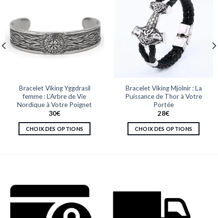
Bracelet Viking Yggdrasil
Bracelet Viking Mjölnir : La
femme : L’Arbre de Vie
Puissance de Thor à Votre
Nordique à Votre Poignet
Portée
30
€
28
€
CHOIX DES OPTIONS
CHOIX DES OPTIONS
Ce
Ce
produit
produit
a
a
plusieurs
plusieurs
variations.
variations.
Les
Les
options
options
peuvent
peuvent