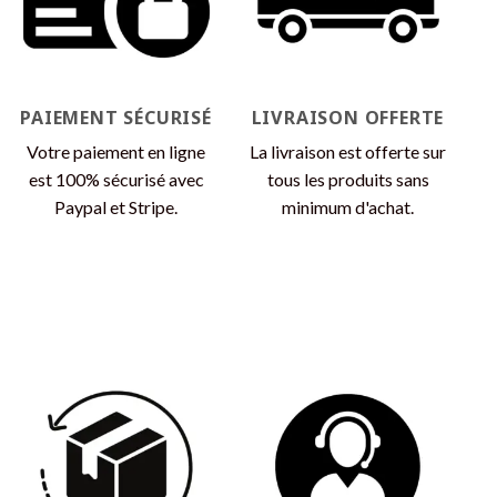
être
être
choisies
choisies
sur
sur
la
la
page
page
PAIEMENT SÉCURISÉ
LIVRAISON OFFERTE
du
du
produit
produit
Votre paiement en ligne
La livraison est offerte sur
est 100% sécurisé avec
tous les produits sans
Paypal et Stripe.
minimum d'achat.