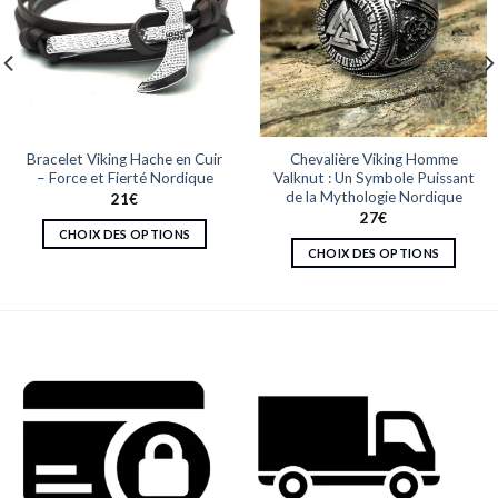
Bracelet Viking Hache en Cuir
Chevalière Viking Homme
– Force et Fierté Nordique
Valknut : Un Symbole Puissant
de la Mythologie Nordique
21
€
27
€
CHOIX DES OPTIONS
CHOIX DES OPTIONS
Ce
Ce
produit
produit
a
a
plusieurs
plusieurs
variations.
variations.
Les
Les
options
options
peuvent
peuvent
être
être
choisies
choisies
sur