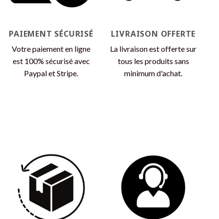
sur
la
la
page
page
du
PAIEMENT SÉCURISÉ
LIVRAISON OFFERTE
du
produit
produit
Votre paiement en ligne
La livraison est offerte sur
est 100% sécurisé avec
tous les produits sans
Paypal et Stripe.
minimum d'achat.