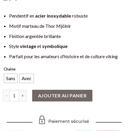
Pendentif en
acier inoxydable
robuste
Motif marteau de Thor Mjölnir
Finition argentée brillante
Style
vintage
et
symbolique
Parfait pour les amateurs d’histoire et de culture viking
Chaine
Sans
Avec
quantité de Pendentif Viking Marteau de Thor Mjölnir : Un Symb
AJOUTER AU PANIER