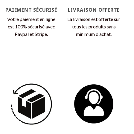
page
page
PAIEMENT SÉCURISÉ
LIVRAISON OFFERTE
du
du
produit
produit
Votre paiement en ligne
La livraison est offerte sur
est 100% sécurisé avec
tous les produits sans
Paypal et Stripe.
minimum d'achat.