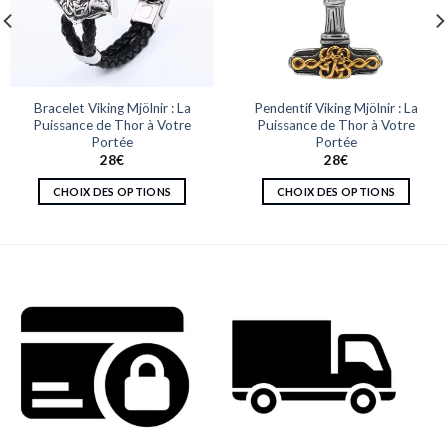
Bracelet Viking Mjölnir : La
Pendentif Viking Mjölnir : La
Puissance de Thor à Votre
Puissance de Thor à Votre
Portée
Portée
28
€
28
€
CHOIX DES OPTIONS
CHOIX DES OPTIONS
Ce
Ce
produit
produit
a
a
plusieurs
plusieurs
variations.
variations.
Les
Les
options
options
peuvent
peuvent
être
être
choisies
choisies
sur
sur
la
la