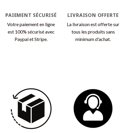
la
page
page
du
PAIEMENT SÉCURISÉ
LIVRAISON OFFERTE
du
produit
produit
Votre paiement en ligne
La livraison est offerte sur
est 100% sécurisé avec
tous les produits sans
Paypal et Stripe.
minimum d'achat.