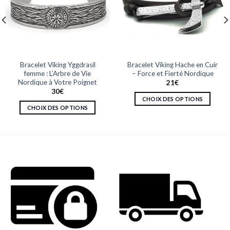
Bracelet Viking Yggdrasil
Bracelet Viking Hache en Cuir
femme : L’Arbre de Vie
– Force et Fierté Nordique
Nordique à Votre Poignet
21
€
30
€
CHOIX DES OPTIONS
CHOIX DES OPTIONS
Ce
Ce
produit
produit
a
a
plusieurs
plusieurs
variations.
variations.
Les
Les
options
options
peuvent
peuvent
être
être
choisies
choisies
sur
sur
la