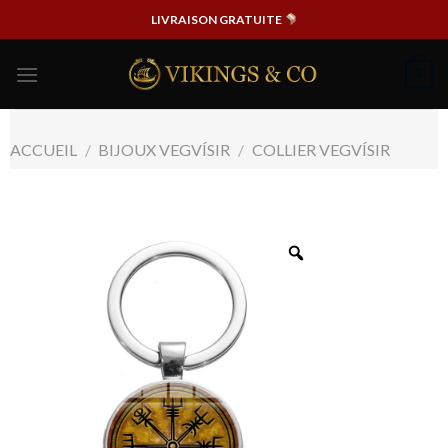
Passer
LIVRAISON GRATUITE
au
contenu
0
ACCUEIL
/
BIJOUX VEGVÍSIR
/
COLLIER VEGVÍSIR