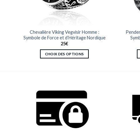
es :
Chevalière Viking Vegvísir Homme :
Pendent
exion
Symbole de Force et d’Héritage Nordique
Symb
25
€
CHOIX DES OPTIONS
Ce
produit
a
plusieurs
variations.
Les
options
peuvent
être
choisies
sur