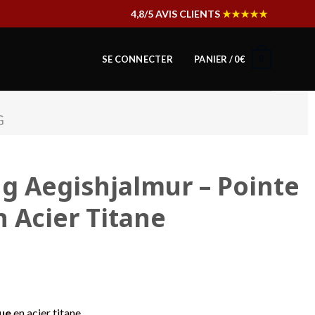
4,8/5 AVIS CLIENTS
★★★★★
0
SE CONNECTER
PANIER /
0
€
G
ng Aegishjalmur – Pointe
n Acier Titane
ue
en acier titane