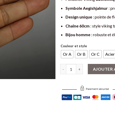
Symbole Aegishjalmur
: pr
Design unique
: pointe de f
Chaîne 60cm
: style viking 
Bijou homme
: robuste et é
Couleur et style
Or A
Or B
Or C
Acier
quantité de Collier Viking Aegi
AJOUTER 