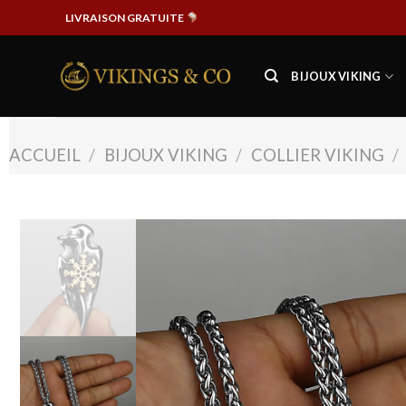
Passer
LIVRAISON GRATUITE
au
contenu
BIJOUX VIKING
ACCUEIL
/
BIJOUX VIKING
/
COLLIER VIKING
/