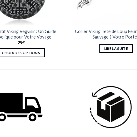
if Viking Vegvísir : Un Guide
Collier Viking Tête de Loup Fenrir
olique pour Votre Voyage
Sauvage à Votre Port
29
€
LIRE LA SUITE
CHOIX DES OPTIONS
Ce
produit
a
plusieurs
variations.
Les
options
peuvent
être
choisies
sur