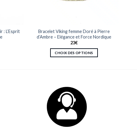
 : L’Esprit
Bracelet Viking femme Doré à Pierre
ée
d’Ambre – Elégance et Force Nordique
23
€
CHOIX DES OPTIONS
Ce
produit
a
plusieurs
variations.
Les
options
peuvent
être
choisies
sur