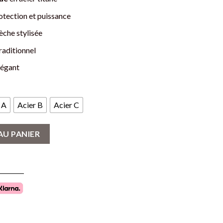
otection et puissance
lèche stylisée
traditionnel
légant
 A
Acier B
Acier C
shjalmur - Pointe de Flèche en Acier Titane
AU PANIER