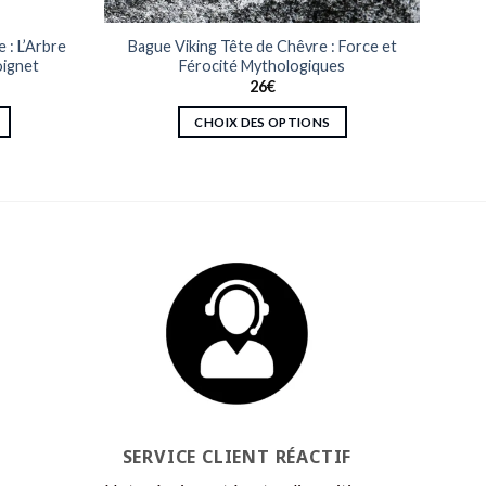
 : L’Arbre
Bague Viking Tête de Chêvre : Force et
oignet
Férocité Mythologiques
26
€
CHOIX DES OPTIONS
Ce
produit
a
plusieurs
variations.
Les
options
peuvent
être
choisies
sur
la
page
SERVICE CLIENT RÉACTIF
du