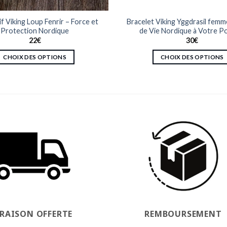
f Viking Loup Fenrir – Force et
Bracelet Viking Yggdrasil femme
Protection Nordique
de Vie Nordique à Votre P
22
€
30
€
CHOIX DES OPTIONS
CHOIX DES OPTIONS
Ce
Ce
produit
produit
a
a
plusieurs
plusieurs
variations.
variations.
Les
Les
options
options
peuvent
peuvent
être
être
choisies
choisies
sur
sur
la
la
page
page
VRAISON OFFERTE
REMBOURSEMENT
du
du