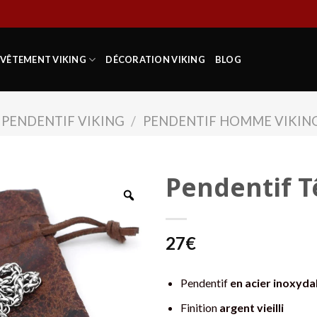
VÊTEMENT VIKING
DÉCORATION VIKING
BLOG
PENDENTIF VIKING
/
PENDENTIF HOMME VIKIN
Pendentif T
27
€
Pendentif
en acier inoxyda
Finition
argent vieilli