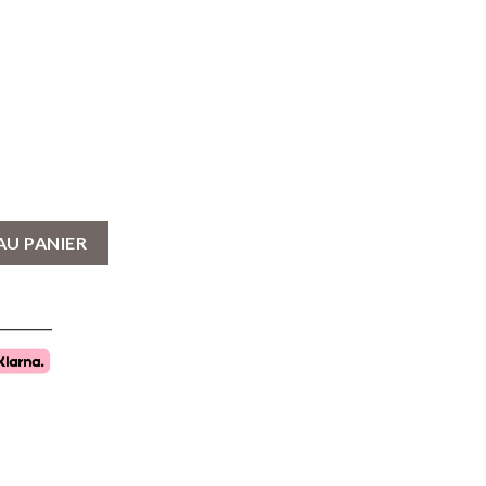
din Viking
AU PANIER