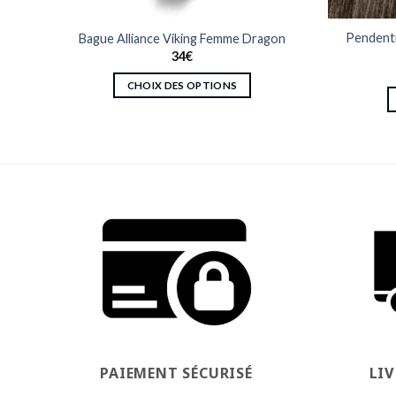
nes
Pendenti
Bague Alliance Viking Femme Dragon
derne
34
€
CHOIX DES OPTIONS
Ce
produit
a
plusieurs
variations.
Les
options
peuvent
être
choisies
sur
la
page
PAIEMENT SÉCURISÉ
LI
du
produit