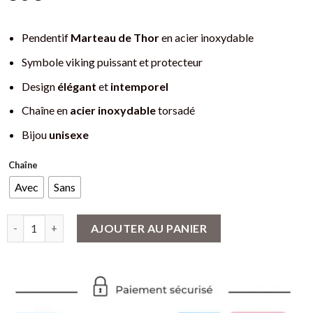
Pendentif
Marteau de Thor
en acier inoxydable
Symbole viking puissant et protecteur
Design
élégant
et
intemporel
Chaîne en
acier inoxydable
torsadé
Bijou
unisexe
Chaîne
Avec
Sans
quantité de Pendentif Marteau de Thor rune othala en Acier In
AJOUTER AU PANIER