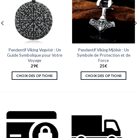
Pendentif Viking Vegvísir : Un
Pendentif Viking Mjölnir : Un
Guide Symbolique pour Votre
Symbole de Protection et de
Voyage
Force
29
€
25
€
CHOIX DES OPTIONS
CHOIX DES OPTIONS
Ce
Ce
produit
produit
a
a
plusieurs
plusieurs
variations.
variations.
Les
Les
options
options
peuvent
peuvent
être
être