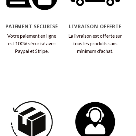
choisies
choisies
sur
sur
la
la
page
page
PAIEMENT SÉCURISÉ
LIVRAISON OFFERTE
du
du
produit
produit
Votre paiement en ligne
La livraison est offerte sur
est 100% sécurisé avec
tous les produits sans
Paypal et Stripe.
minimum d'achat.