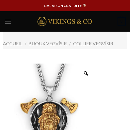
Passer
LIVRAISON GRATUITE
au
contenu
0
ACCUEIL
/
BIJOUX VEGVÍSIR
/
COLLIER VEGVÍSIR