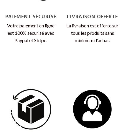
la
page
PAIEMENT SÉCURISÉ
LIVRAISON OFFERTE
du
produit
Votre paiement en ligne
La livraison est offerte sur
est 100% sécurisé avec
tous les produits sans
Paypal et Stripe.
minimum d'achat.