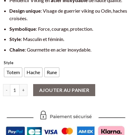
Pendentif Viking en
acier inoxydable
de haute qualité.
Design unique
: Visage de guerrier viking ou Odin, haches
croisées.
Symbolique
: Force, courage, protection.
Style
: Masculin et féminin.
Chaîne
: Gourmette en acier inoxydable.
Style
Totem
Hache
Rune
quantité de Collier Guerrier Viking : Haches croisées et visage n
AJOUTER AU PANIER