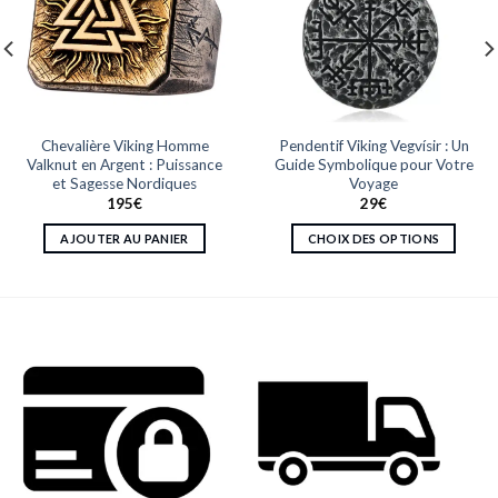
Chevalière Viking Homme
Pendentif Viking Vegvísir : Un
Valknut en Argent : Puissance
Guide Symbolique pour Votre
et Sagesse Nordiques
Voyage
195
€
29
€
AJOUTER AU PANIER
CHOIX DES OPTIONS
Ce
produit
a
plusieurs
variations.
Les
options
peuvent
être
choisies
sur