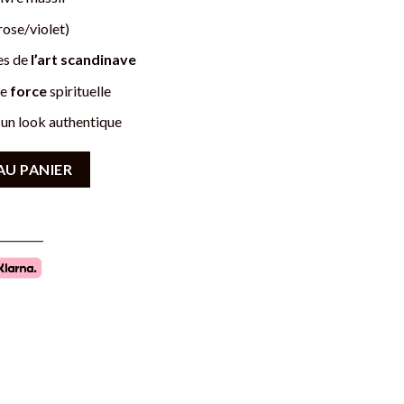
rose/violet)
es de
l’art scandinave
de
force
spirituelle
un look authentique
ing avec Pierre Naturelle - Symbole de Protection
AU PANIER