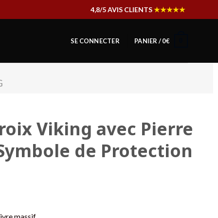
4,8/5 AVIS CLIENTS
★★★★★
0
SE CONNECTER
PANIER /
0
€
G
roix Viking avec Pierre
 Symbole de Protection
ivre massif