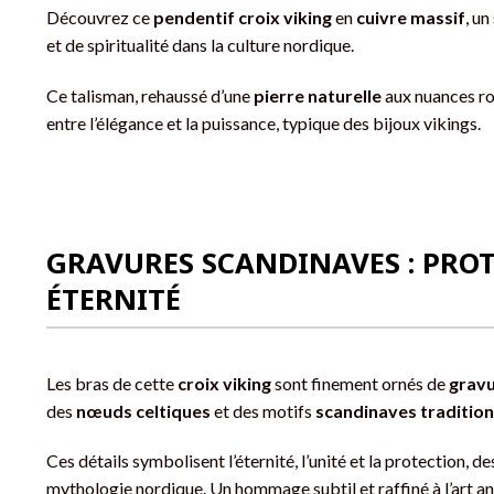
Découvrez ce
pendentif croix viking
en
cuivre massif
, u
et de spiritualité dans la culture nordique.
Ce talisman, rehaussé d’une
pierre naturelle
aux nuances ros
entre l’élégance et la puissance, typique des bijoux vikings.
GRAVURES SCANDINAVES : PROT
ÉTERNITÉ
Les bras de cette
croix viking
sont finement ornés de
grav
des
nœuds celtiques
et des motifs
scandinaves tradition
Ces détails symbolisent l’éternité, l’unité et la protection, de
mythologie nordique. Un hommage subtil et raffiné à l’art an