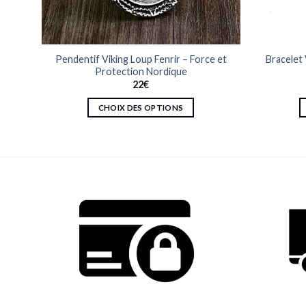
e de
Pendentif Viking Loup Fenrir – Force et
Bracelet 
Protection Nordique
22
€
CHOIX DES OPTIONS
Ce
produit
a
plusieurs
variations.
Les
options
peuvent
être
choisies
sur
la