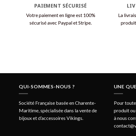
page
PAIEMENT SÉCURISÉ
LI
du
Votre paiement en ligne est 100%
La livrai
produit
sécurisé avec Paypal et Stripe.
produit
QUI-SOMMES-NOUS ?
UNE QUE
Société Française basée en Charente-
Pour toute
Maritime, spécialisée dans la vente de
produit ou
bijoux et d’accessoires Vikings.
à nous con
contact@v