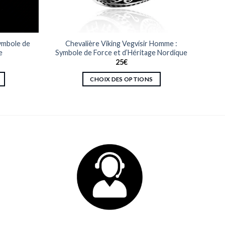
Symbole de
Chevalière Viking Vegvísir Homme :
e
Symbole de Force et d’Héritage Nordique
25
€
CHOIX DES OPTIONS
Ce
produit
a
plusieurs
variations.
Les
options
peuvent
être
choisies
sur
la