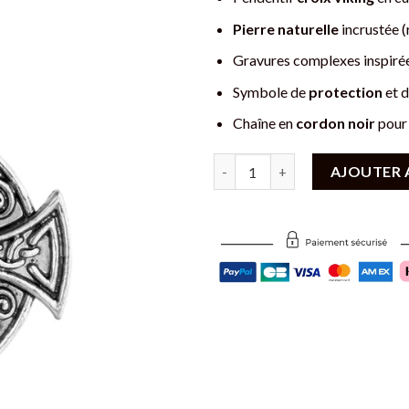
Pierre naturelle
incrustée (
Gravures complexes inspiré
Symbole de
protection
et 
Chaîne en
cordon noir
pour 
quantité de Pendentif Croix Vik
AJOUTER 