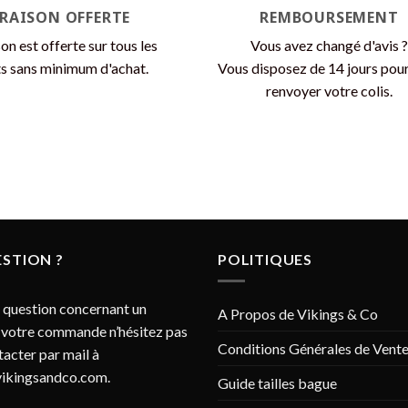
page
page
VRAISON OFFERTE
REMBOURSEMENT
du
du
son est offerte sur tous les
Vous avez changé d'avis ?
produit
produit
s sans minimum d'achat.
Vous disposez de 14 jours pou
renvoyer votre colis.
STION ?
POLITIQUES
 question concernant un
A Propos de Vikings & Co
 votre commande n’hésitez pas
Conditions Générales de Vent
tacter par mail à
ikingsandco.com
.
Guide tailles bague