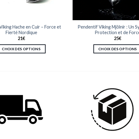
Viking Hache en Cuir – Force et
Pendentif Viking Mjölnir : Un 
Fierté Nordique
Protection et de Forc
21
€
25
€
CHOIX DES OPTIONS
CHOIX DES OPTIONS
Ce
Ce
produit
produit
a
a
plusieurs
plusieurs
variations.
variations.
Les
Les
options
options
peuvent
peuvent
être
être
choisies
choisies
sur
sur
la
la