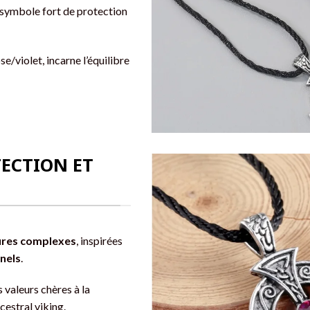
n symbole fort de protection
e/violet, incarne l’équilibre
ECTION ET
ures complexes
, inspirées
nels
.
s valeurs chères à la
cestral viking.