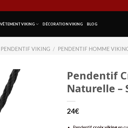
VÊTEMENT VIKING
DÉCORATION VIKING
BLOG
PENDENTIF VIKING
/
PENDENTIF HOMME VIKIN
Pendentif C
Naturelle –
24
€
Pendentif
croix viking
en cu