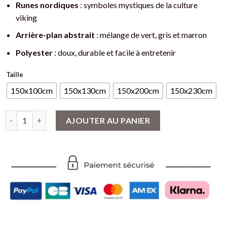
44€
Runes nordiques
: symboles mystiques de la culture
viking
Arrière-plan abstrait
: mélange de vert, gris et marron
Polyester
: doux, durable et facile à entretenir
Taille
150x100cm
150x130cm
150x200cm
150x230cm
quantité de Drapeau Viking Runique - Drakkar et Runes Nordiqu
AJOUTER AU PANIER