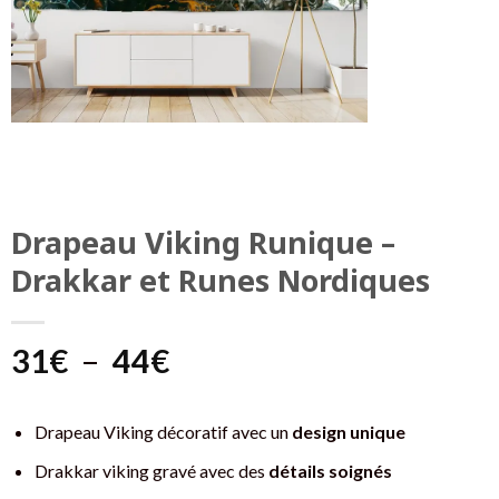
Drapeau Viking Runique –
Drakkar et Runes Nordiques
Plage
31
€
–
44
€
de
prix :
Drapeau Viking décoratif avec un
design unique
31€
Drakkar viking gravé avec des
détails soignés
à