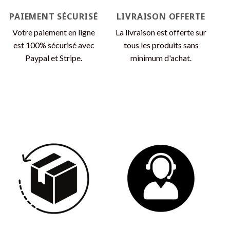
page
page
du
du
PAIEMENT SÉCURISÉ
LIVRAISON OFFERTE
produit
produit
Votre paiement en ligne
La livraison est offerte sur
est 100% sécurisé avec
tous les produits sans
Paypal et Stripe.
minimum d'achat.