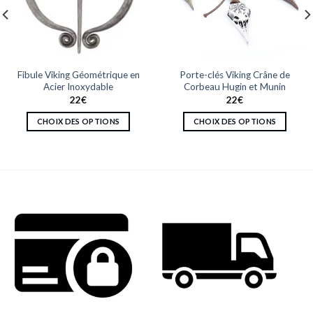
Fibule Viking Géométrique en
Porte-clés Viking Crâne de
Acier Inoxydable
Corbeau Hugin et Munin
22
€
22
€
CHOIX DES OPTIONS
CHOIX DES OPTIONS
Ce
Ce
produit
produit
a
a
plusieurs
plusieurs
variations.
variations.
Les
Les
options
options
peuvent
peuvent
être
être
choisies
choisies
sur
sur
la
la