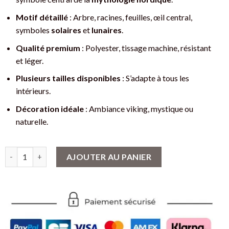
Motif détaillé
: Arbre, racines, feuilles, œil central,
symboles
solaires
et
lunaires
.
Qualité premium
: Polyester, tissage machine, résistant
et léger.
Plusieurs tailles disponibles
: S’adapte à tous les
intérieurs.
Décoration idéale
: Ambiance viking, mystique ou
naturelle.
quantité de Drapeau viking Arbre de Vie - Un Symbole Puissant 
AJOUTER AU PANIER