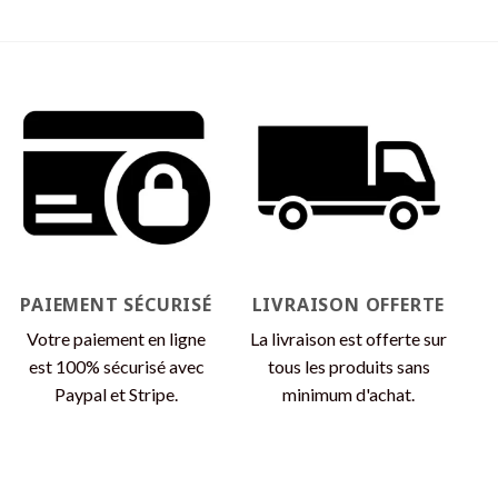
Ce
produit
a
plusieurs
variations.
Les
options
peuvent
être
choisies
sur
la
page
PAIEMENT SÉCURISÉ
LIVRAISON OFFERTE
du
produit
Votre paiement en ligne
La livraison est offerte sur
est 100% sécurisé avec
tous les produits sans
Paypal et Stripe.
minimum d'achat.