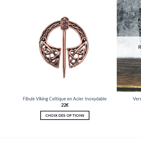
n
Fibule Viking Celtique en Acier Inoxydable
Verr
ique
22
€
CHOIX DES OPTIONS
Ce
produit
a