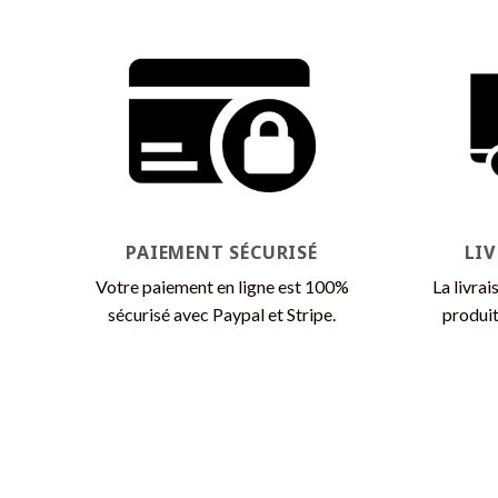
plusieurs
variations.
Les
options
peuvent
être
choisies
sur
la
page
PAIEMENT SÉCURISÉ
LI
du
Votre paiement en ligne est 100%
La livrai
produit
sécurisé avec Paypal et Stripe.
produit