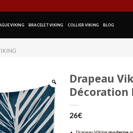
AGUE VIKING
BRACELET VIKING
COLLIER VIKING
BLOG
IKING
Drapeau Vik
Décoration
26
€
Drapeau Viking
moderne
av