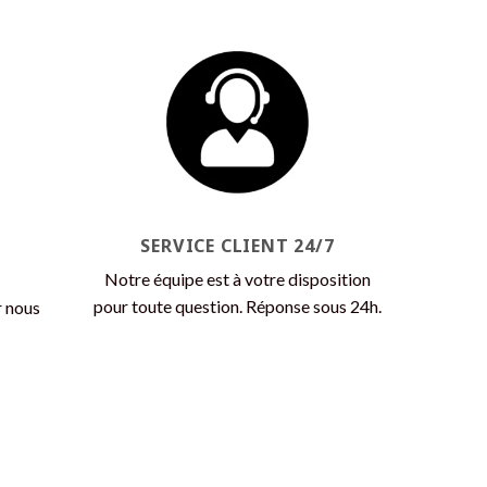
a
plusieurs
variations.
Les
options
peuvent
être
choisies
sur
la
SERVICE CLIENT 24/7
page
Notre équipe est à votre disposition
du
pour toute question. Réponse sous 24h.
r nous
produit