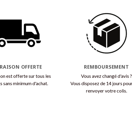
a
plusieurs
variations.
Les
options
peuvent
être
choisies
sur
la
VRAISON OFFERTE
REMBOURSEMENT
page
son est offerte sur tous les
Vous avez changé d'avis ?
du
s sans minimum d'achat.
Vous disposez de 14 jours pou
produit
renvoyer votre colis.