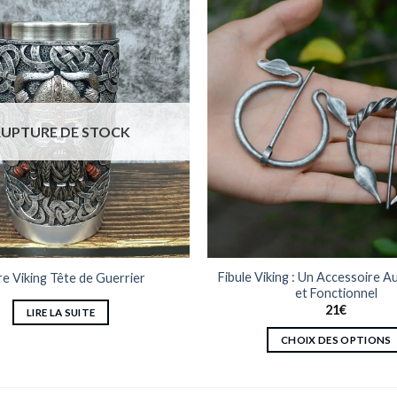
RUPTURE DE STOCK
Fibule Viking : Un Accessoire A
e Viking Tête de Guerrier
et Fonctionnel
21
€
LIRE LA SUITE
CHOIX DES OPTIONS
Ce
produit