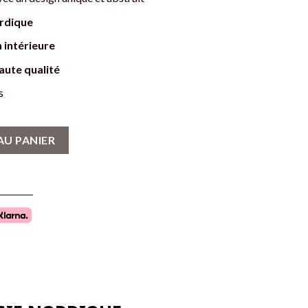
rdique
 intérieure
aute qualité
s
trait - Décoration Murale Nordique
AU PANIER