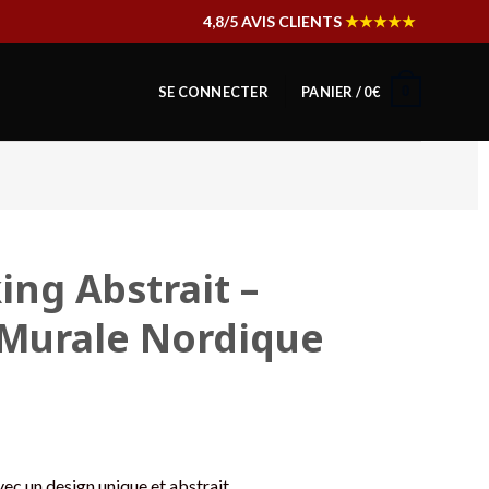
4,8/5 AVIS CLIENTS
★★★★★
0
SE CONNECTER
PANIER /
0
€
ing Abstrait –
 Murale Nordique
ec un design unique et abstrait