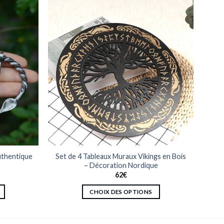
uthentique
Set de 4 Tableaux Muraux Vikings en Bois
– Décoration Nordique
62
€
CHOIX DES OPTIONS
Ce
produit