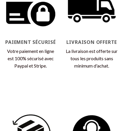
options
peuvent
peuvent
être
être
choisies
choisies
sur
sur
la
la
page
page
du
PAIEMENT SÉCURISÉ
LIVRAISON OFFERTE
du
produit
produit
Votre paiement en ligne
La livraison est offerte sur
est 100% sécurisé avec
tous les produits sans
Paypal et Stripe.
minimum d'achat.