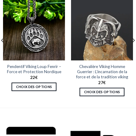
Pendentif Viking Loup Fenrir –
Chevalière Viking Homme
Force et Protection Nordique
Guerrier : L’incarnation de la
force et de la tradition viking
22
€
27
€
CHOIX DES OPTIONS
CHOIX DES OPTIONS
Ce
Ce
produit
produit
a
a
plusieurs
plusieurs
variations.
variations.
Les
Les
options