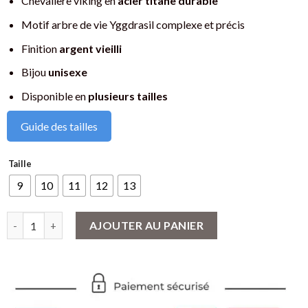
Chevalière viking en
acier titane durable
Motif arbre de vie Yggdrasil complexe et précis
Finition
argent vieilli
Bijou
unisexe
Disponible en
plusieurs tailles
Guide des tailles
Taille
9
10
11
12
13
quantité de Chevalière viking motif arbre de vie Yggdrasil
AJOUTER AU PANIER