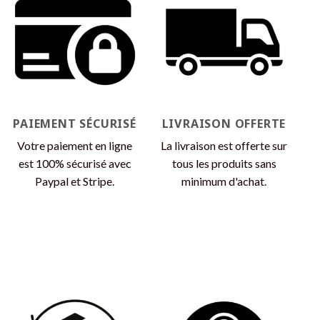
Les
Les
options
options
peuvent
peuvent
être
être
choisies
choisies
sur
sur
la
la
page
page
PAIEMENT SÉCURISÉ
LIVRAISON OFFERTE
du
du
produit
produit
Votre paiement en ligne
La livraison est offerte sur
est 100% sécurisé avec
tous les produits sans
Paypal et Stripe.
minimum d'achat.