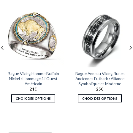
Bague Viking Homme Buffalo
Bague Anneau Viking Runes
Nickel : Hommage à l’Ouest
Anciennes Futhark : Alliance
Américain
Symbolique et Moderne
21
€
25
€
CHOIX DES OPTIONS
CHOIX DES OPTIONS
Ce
Ce
produit
produit
a
a
plusieurs
plusieurs
variations.
variations.