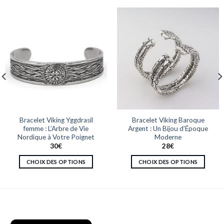
Bracelet Viking Yggdrasil
Bracelet Viking Baroque
femme : L’Arbre de Vie
Argent : Un Bijou d’Époque
Nordique à Votre Poignet
Moderne
30
€
28
€
CHOIX DES OPTIONS
CHOIX DES OPTIONS
Ce
Ce
produit
produit
a
a
plusieurs
plusieurs
variations.
variations.