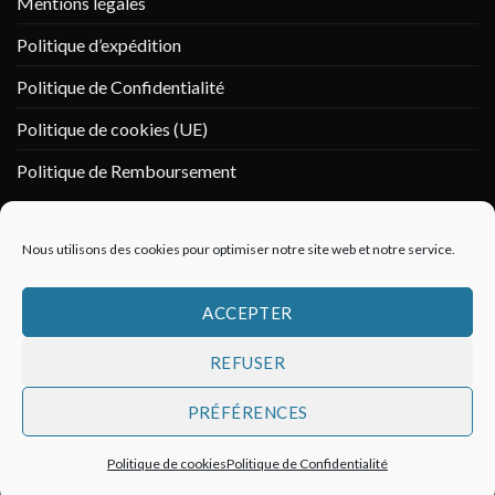
Mentions légales
Politique d’expédition
Politique de Confidentialité
Politique de cookies (UE)
Politique de Remboursement
PAIEMENT SÉCURISÉ
Nous utilisons des cookies pour optimiser notre site web et notre service.
ACCEPTER
REFUSER
PRÉFÉRENCES
Politique de cookies
Politique de Confidentialité
Copyright 2026 ©
Vikings & Co