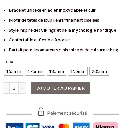
Bracelet unisexe en
acier inoxydable
et cuir
Motif de têtes de loup Fenrir finement ciselées
Style inspiré des
vikings
et de la
mythologie nordique
Confortable et flexible à porter
Parfait pour les amateurs d’
histoire
et de
culture
viking
Taille
165mm
175mm
185mm
195mm
205mm
quantité de Bracelet viking à têtes de loup Fenrir en acier inoxyd
AJOUTER AU PANIER