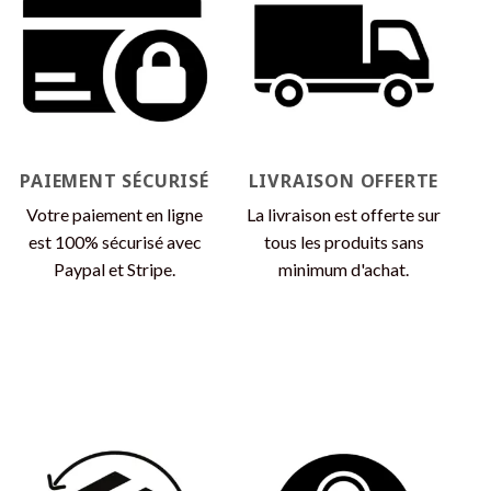
Les
Les
options
options
peuvent
peuvent
être
être
choisies
choisies
sur
sur
la
la
page
page
PAIEMENT SÉCURISÉ
LIVRAISON OFFERTE
du
du
produit
produit
Votre paiement en ligne
La livraison est offerte sur
est 100% sécurisé avec
tous les produits sans
Paypal et Stripe.
minimum d'achat.