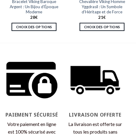
Bracelet Viking Baroque
Chevalière Viking Homme
Argent : Un Bijou d’Époque
Yggdrasil : Un Symbole
Moderne
d’Héritage et de Force
28
€
21
€
CHOIX DES OPTIONS
CHOIX DES OPTIONS
Ce
Ce
produit
produit
a
a
plusieurs
plusieurs
variations.
variations.
Les
Les
options
options
peuvent
peuvent
être
être
choisies
choisies
sur
sur
la
la
page
page
PAIEMENT SÉCURISÉ
LIVRAISON OFFERTE
du
du
produit
produit
Votre paiement en ligne
La livraison est offerte sur
est 100% sécurisé avec
tous les produits sans