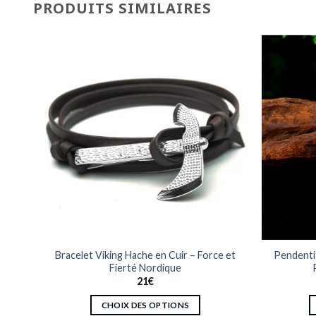
PRODUITS SIMILAIRES
re
Bracelet Viking Hache en Cuir – Force et
Pendentif
que
Fierté Nordique
21
€
CHOIX DES OPTIONS