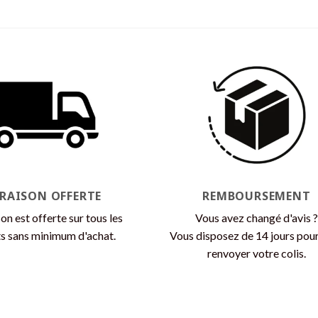
Ce
Ce
produit
produit
a
a
plusieurs
plusieurs
variations.
variations.
Les
Les
options
options
peuvent
peuvent
être
être
choisies
choisies
sur
sur
la
la
VRAISON OFFERTE
REMBOURSEMENT
page
page
son est offerte sur tous les
Vous avez changé d'avis ?
du
du
s sans minimum d'achat.
Vous disposez de 14 jours pou
produit
produit
renvoyer votre colis.