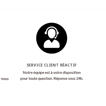
Ce
produit
a
plusieurs
variations.
Les
options
peuvent
être
choisies
sur
la
SERVICE CLIENT RÉACTIF
page
Notre équipe est à votre disposition
du
pour toute question. Réponse sous 24h.
r nous
produit