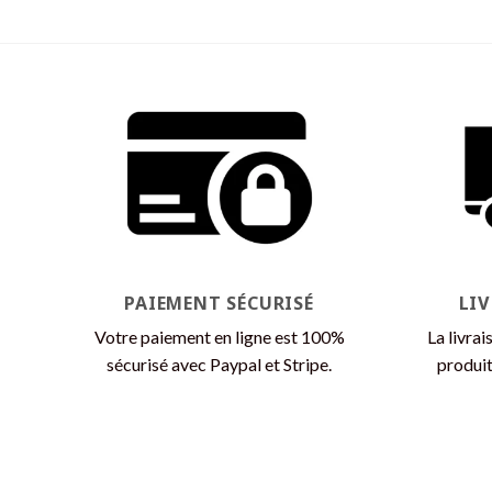
Ce
produit
a
plusieurs
variations.
Les
options
peuvent
être
choisies
sur
la
PAIEMENT SÉCURISÉ
LI
page
Votre paiement en ligne est 100%
La livrai
du
sécurisé avec Paypal et Stripe.
produit
produit