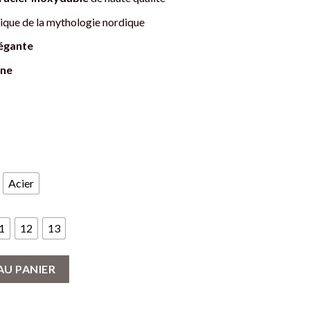
que de la mythologie nordique
égante
ne
Acier
1
12
13
ut en Acier Inoxydable - Symbole Nordique
AU PANIER