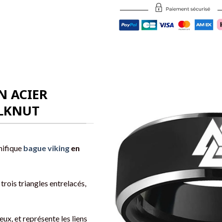
N ACIER
ALKNUT
nifique
bague viking
en
trois triangles entrelacés,
ieux, et représente les liens