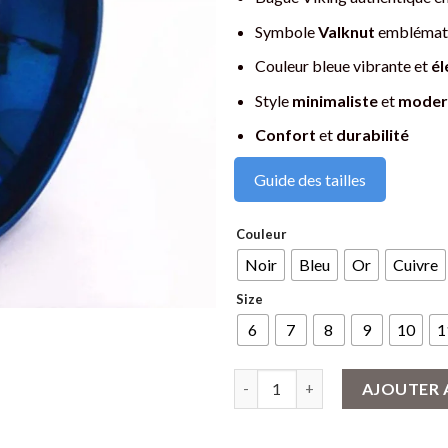
Symbole
Valknut
emblémati
Couleur bleue vibrante et
él
Style
minimaliste
et
moder
Confort
et
durabilité
Guide des tailles
Couleur
Noir
Bleu
Or
Cuivre
Size
6
7
8
9
10
1
quantité de Bague Viking Valkn
AJOUTER 