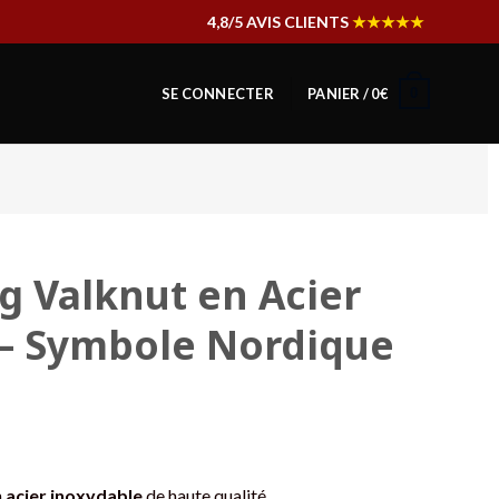
4,8/5 AVIS CLIENTS
★★★★★
0
SE CONNECTER
PANIER /
0
€
g Valknut en Acier
 – Symbole Nordique
n
acier inoxydable
de haute qualité