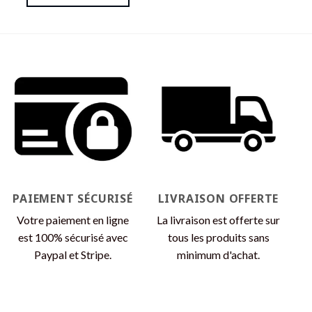
Ce
Ce
produit
produit
a
a
plusieurs
plusieurs
variations.
variations.
Les
Les
options
options
peuvent
peuvent
être
être
choisies
choisies
sur
sur
la
la
page
page
du
PAIEMENT SÉCURISÉ
LIVRAISON OFFERTE
du
produit
produit
Votre paiement en ligne
La livraison est offerte sur
est 100% sécurisé avec
tous les produits sans
Paypal et Stripe.
minimum d'achat.