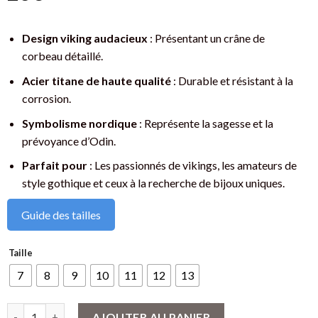
Design viking audacieux
: Présentant un crâne de
corbeau détaillé.
Acier titane de haute qualité
: Durable et résistant à la
corrosion.
Symbolisme nordique
: Représente la sagesse et la
prévoyance d’Odin.
Parfait pour
: Les passionnés de vikings, les amateurs de
style gothique et ceux à la recherche de bijoux uniques.
Guide des tailles
Taille
7
8
9
10
11
12
13
quantité de Bague Viking Crâne de Corbeau Hugin Munin - Bijou
AJOUTER AU PANIER