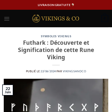
Passer
LIVRAISON GRATUITE
au
contenu
0
SYMBOLES VIKINGS
Futhark : Découverte et
Signification de cette Rune
Viking
PUBLIÉ LE
22/06/2024
PAR
VIKINGSANDCO
22
Juin