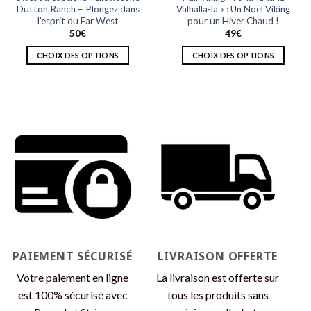
Dutton Ranch – Plongez dans
Valhalla-la » : Un Noël Viking
l’esprit du Far West
pour un Hiver Chaud !
50
€
49
€
CHOIX DES OPTIONS
CHOIX DES OPTIONS
Ce
Ce
produit
produit
a
a
plusieurs
plusieurs
variations.
variations.
Les
Les
options
options
peuvent
peuvent
être
être
choisies
choisies
sur
sur
la
la
page
page
PAIEMENT SÉCURISÉ
LIVRAISON OFFERTE
du
du
produit
produit
Votre paiement en ligne
La livraison est offerte sur
est 100% sécurisé avec
tous les produits sans