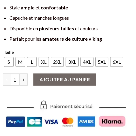
Style
ample
et
confortable
Capuche et manches longues
Disponible en
plusieurs tailles
et couleurs
Parfait pour les
amateurs de culture viking
Taille
S
M
L
XL
2XL
3XL
4XL
5XL
6XL
quantité de Sweat à capuche Viking - Motif Valknut, Corbeaux et
AJOUTER AU PANIER