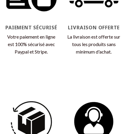
sur
sur
la
la
page
page
du
du
produit
produit
PAIEMENT SÉCURISÉ
LIVRAISON OFFERTE
Votre paiement en ligne
La livraison est offerte sur
est 100% sécurisé avec
tous les produits sans
Paypal et Stripe.
minimum d'achat.