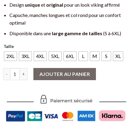
Design
unique
et
original
pour un look viking affirmé
Capuche, manches longues et col rond pour un confort
optimal
Disponible dans une
large gamme de tailles
(S à 6XL)
Taille
2XL
3XL
4XL
5XL
6XL
L
M
S
XL
quantité de Sweat à capuche Viking Motif Celtiques et Figures T
AJOUTER AU PANIER