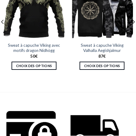
Sweat à capuche Viking avec
Sweat à capuche Viking
motifs dragon Nídhögg
Valhalla Aegishjalmur
50
€
87
€
CHOIX DES OPTIONS
CHOIX DES OPTIONS
Ce
Ce
produit
produit
a
a
plusieurs
plusieurs
variations.
variations.
Les
Les
options
options
peuvent
peuvent
être
être
choisies
choisies