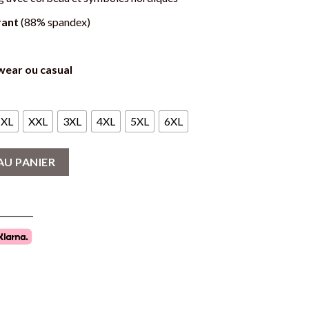
rant
(88% spandex)
wear ou casual
XL
XXL
3XL
4XL
5XL
6XL
king Motif Fenrir et Symboles Nordiques
AU PANIER