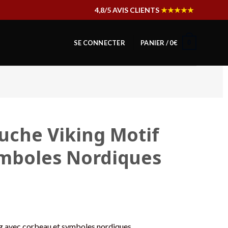
4,8/5 AVIS CLIENTS
★★★★★
0
SE CONNECTER
PANIER /
0
€
uche Viking Motif
ymboles Nordiques
g avec corbeau et symboles nordiques