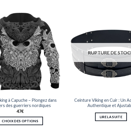
RUPTURE DE STOC
king à Capuche – Plongez dans
Ceinture Viking en Cuir : Un A
vers des guerriers nordiques
Authentique et Ajustab
47
€
LIRE LA SUITE
CHOIX DES OPTIONS
Ce