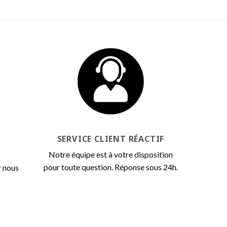
produit
a
plusieurs
variations.
Les
options
peuvent
être
choisies
sur
la
page
SERVICE CLIENT RÉACTIF
du
Notre équipe est à votre disposition
produit
pour toute question. Réponse sous 24h.
r nous