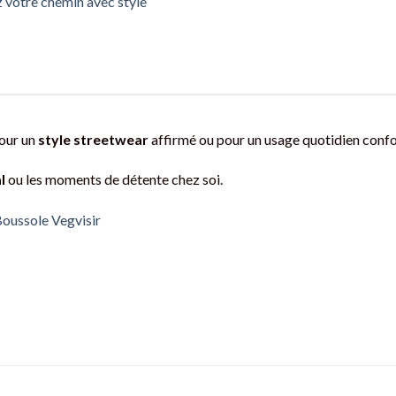
z votre chemin avec style
pour un
style streetwear
affirmé ou pour un usage quotidien confo
l
ou les moments de détente chez soi.
Boussole Vegvisir