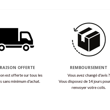
produit
a
plusieurs
variations.
Les
options
peuvent
être
choisies
sur
la
page
VRAISON OFFERTE
REMBOURSEMENT
du
son est offerte sur tous les
Vous avez changé d'avis ?
produit
s sans minimum d'achat.
Vous disposez de 14 jours pou
renvoyer votre colis.