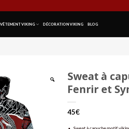
VÊTEMENT VIKING
DÉCORATION VIKING
BLOG
Sweat à cap
Fenrir et S
45
€
Sweat à capuche motif vikin