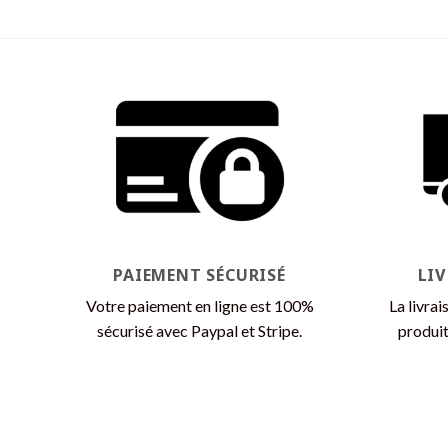
produit
a
plusieurs
variations.
Les
options
peuvent
être
choisies
sur
la
page
PAIEMENT SÉCURISÉ
LI
du
Votre paiement en ligne est 100%
La livrai
produit
sécurisé avec Paypal et Stripe.
produit