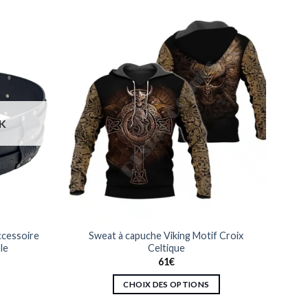
K
ccessoire
Sweat à capuche Viking Motif Croix
le
Celtique
61
€
CHOIX DES OPTIONS
Ce