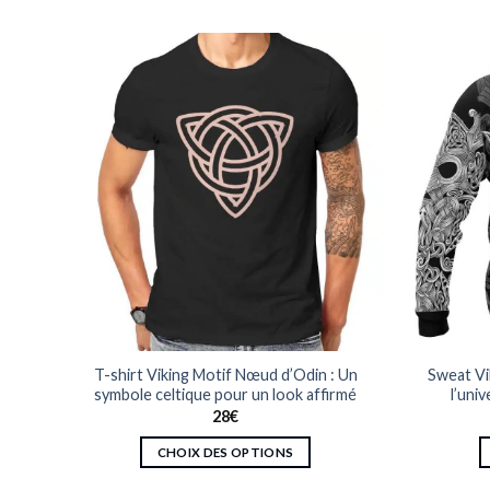
Munin
T-shirt Viking Motif Nœud d’Odin : Un
Sweat Vi
symbole celtique pour un look affirmé
l’uni
28
€
CHOIX DES OPTIONS
Ce