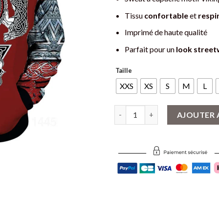
Tissu
confortable
et
respi
Imprimé de haute qualité
Parfait pour un
look street
Taille
XXS
XS
S
M
L
quantité de Sweat à capuche Vi
AJOUTER 