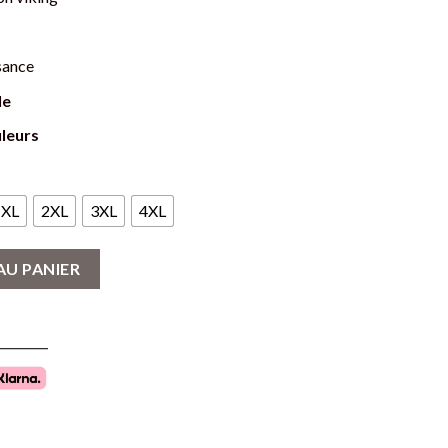
sance
le
uleurs
XL
2XL
3XL
4XL
agon Viking - Mythe et Puissance
AU PANIER