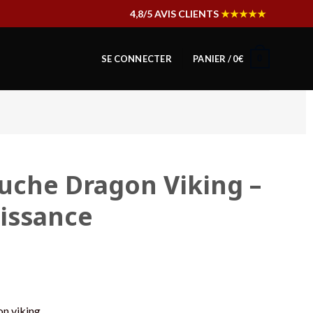
4,8/5 AVIS CLIENTS
★★★★★
0
SE CONNECTER
PANIER /
0
€
uche Dragon Viking –
issance
on viking