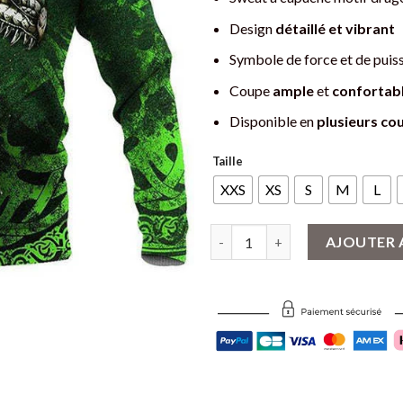
Design
détaillé et vibrant
Symbole de force et de puis
Coupe
ample
et
confortab
Disponible en
plusieurs co
Taille
XXS
XS
S
M
L
quantité de Sweat à capuche Dr
AJOUTER 