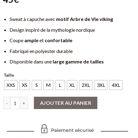
Sweat à capuche avec
motif Arbre de Vie viking
Design inspiré de la mythologie nordique
Coupe
ample
et
confortable
Fabriqué en polyester durable
Disponible dans une
large gamme de tailles
Taille
XXS
XS
S
M
L
XL
2XL
3XL
4XL
quantité de Sweat à capuche Arbre de Vie Yggdrasil Viking - Un 
AJOUTER AU PANIER