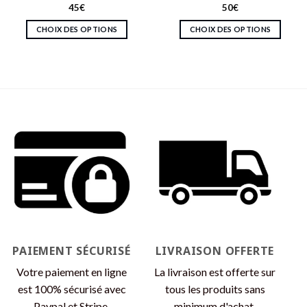
45
€
50
€
CHOIX DES OPTIONS
CHOIX DES OPTIONS
Ce
Ce
produit
produit
a
a
plusieurs
plusieurs
variations.
variations.
Les
Les
options
options
peuvent
peuvent
être
être
choisies
choisies
sur
sur
la
la
page
page
du
du
produit
produit
PAIEMENT SÉCURISÉ
LIVRAISON OFFERTE
Votre paiement en ligne
La livraison est offerte sur
est 100% sécurisé avec
tous les produits sans
Paypal et Stripe.
minimum d'achat.