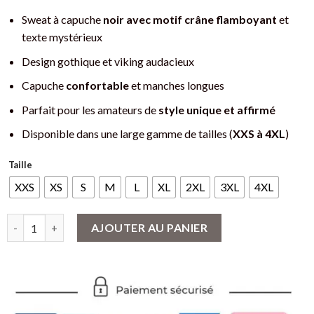
Sweat à capuche
noir avec motif crâne flamboyant
et
texte mystérieux
Design gothique et viking audacieux
Capuche
confortable
et manches longues
Parfait pour les amateurs de
style unique et affirmé
Disponible dans une large gamme de tailles (
XXS à 4XL
)
Taille
XXS
XS
S
M
L
XL
2XL
3XL
4XL
quantité de Sweat à capuche Viking Motif Crâne et Flammes Ble
AJOUTER AU PANIER