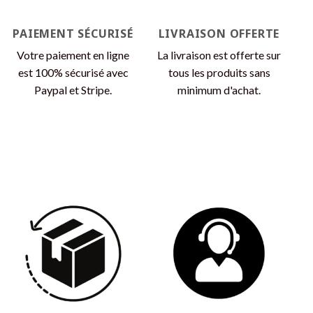
la
la
page
page
PAIEMENT SÉCURISÉ
LIVRAISON OFFERTE
du
du
produit
produit
Votre paiement en ligne
La livraison est offerte sur
est 100% sécurisé avec
tous les produits sans
Paypal et Stripe.
minimum d'achat.