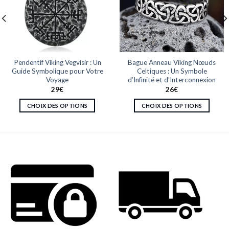
Pendentif Viking Vegvísir : Un
Bague Anneau Viking Nœuds
Guide Symbolique pour Votre
Celtiques : Un Symbole
Voyage
d’Infinité et d’Interconnexion
29
€
26
€
CHOIX DES OPTIONS
CHOIX DES OPTIONS
Ce
Ce
produit
produit
a
a
plusieurs
plusieurs
variations.
variations.
Les
Les
options
options
peuvent
peuvent
être
être
choisies
choisies
sur
sur