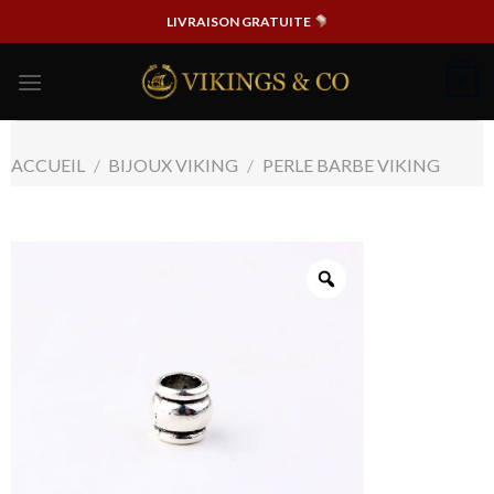
Passer
LIVRAISON GRATUITE
au
contenu
0
ACCUEIL
/
BIJOUX VIKING
/
PERLE BARBE VIKING