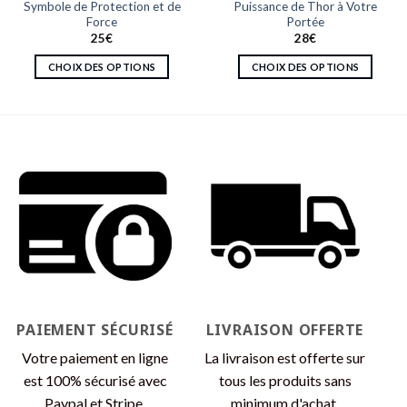
Symbole de Protection et de
Puissance de Thor à Votre
Force
Portée
25
€
28
€
CHOIX DES OPTIONS
CHOIX DES OPTIONS
Ce
Ce
produit
produit
a
a
plusieurs
plusieurs
variations.
variations.
Les
Les
options
options
peuvent
peuvent
être
être
choisies
choisies
sur
sur
la
la
page
page
PAIEMENT SÉCURISÉ
LIVRAISON OFFERTE
du
du
produit
produit
Votre paiement en ligne
La livraison est offerte sur
est 100% sécurisé avec
tous les produits sans
Paypal et Stripe.
minimum d'achat.