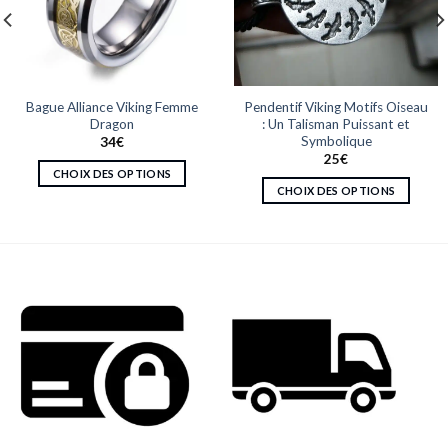
Bague Alliance Viking Femme
Pendentif Viking Motifs Oiseau
Dragon
: Un Talisman Puissant et
Symbolique
34
€
25
€
CHOIX DES OPTIONS
CHOIX DES OPTIONS
Ce
Ce
produit
produit
a
a
plusieurs
plusieurs
variations.
variations.
Les
Les
options
options
peuvent
peuvent
être
être
choisies
choisies
sur
sur
la
la
page