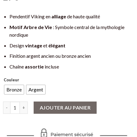
Pendentif Viking en
alliage
de haute qualité
Motif Arbre de Vie
: Symbole central de la mythologie
nordique
Design
vintage
et
élégant
Finition argent ancien ou bronze ancien
Chaîne
assortie
incluse
Couleur
Bronze
Argent
quantité de Pendentif Viking Arbre de Vie Yggdrasil - Symbole 
AJOUTER AU PANIER