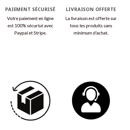
page
du
PAIEMENT SÉCURISÉ
LIVRAISON OFFERTE
du
produit
produit
Votre paiement en ligne
La livraison est offerte sur
est 100% sécurisé avec
tous les produits sans
Paypal et Stripe.
minimum d'achat.