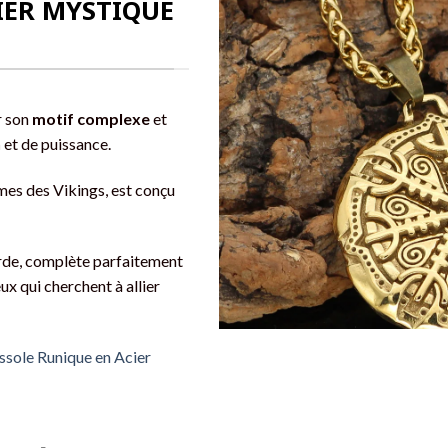
IER MYSTIQUE
r son
motif complexe
et
n
et de puissance.
rmes des Vikings, est conçu
orde, complète parfaitement
ux qui cherchent à allier
ussole Runique en Acier