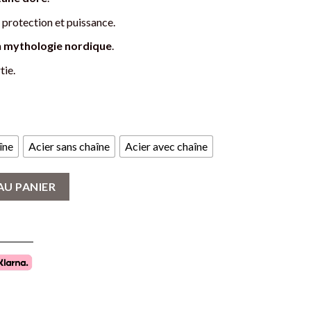
 protection et puissance.
a
mythologie nordique
.
tie.
îne
Acier sans chaîne
Acier avec chaîne
shjalmur - Protection et Puissance
AU PANIER