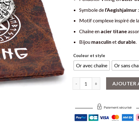
Symbole de
l’Aegishjalmur
:
Motif complexe inspiré de l
Chaîne en
acier titane
assor
Bijou
masculin
et
durable
.
Couleur et style
Or avec chaîne
Or sans cha
quantité de Collier Viking Aegi
AJOUTER 