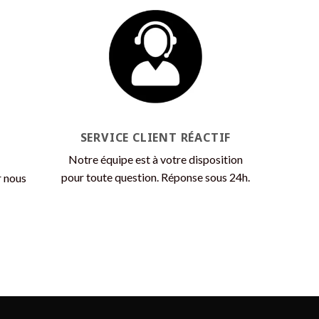
variations.
Les
options
peuvent
être
choisies
sur
la
SERVICE CLIENT RÉACTIF
page
Notre équipe est à votre disposition
du
pour toute question. Réponse sous 24h.
r nous
produit