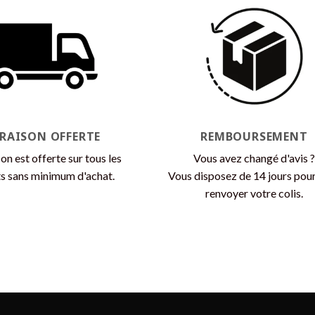
variations.
variations.
Les
Les
options
options
peuvent
peuvent
être
être
choisies
choisies
sur
sur
la
la
VRAISON OFFERTE
REMBOURSEMENT
page
page
son est offerte sur tous les
Vous avez changé d'avis ?
du
du
s sans minimum d'achat.
Vous disposez de 14 jours pou
produit
produit
renvoyer votre colis.