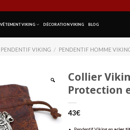
VÊTEMENT VIKING
DÉCORATION VIKING
BLOG
PENDENTIF VIKING
/
PENDENTIF HOMME VIKIN
Collier Viki
Protection 
43
€
Pendentif Viking en
acier t