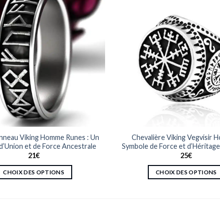
Anneau Viking Homme Runes : Un
Chevalière Viking Vegvísir 
d’Union et de Force Ancestrale
Symbole de Force et d’Héritag
21
€
25
€
CHOIX DES OPTIONS
CHOIX DES OPTIONS
Ce
Ce
produit
produit
a
a
plusieurs
plusieurs