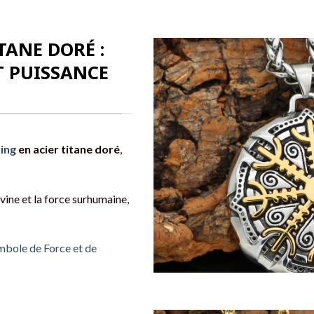
TANE DORÉ :
T PUISSANCE
king
en acier titane doré
,
ivine et la force surhumaine,
mbole de Force et de