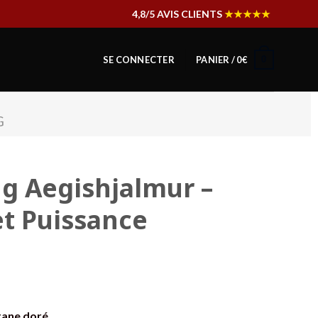
4,8/5 AVIS CLIENTS
★★★★★
0
SE CONNECTER
PANIER /
0
€
G
ng Aegishjalmur –
et Puissance
itane doré
.