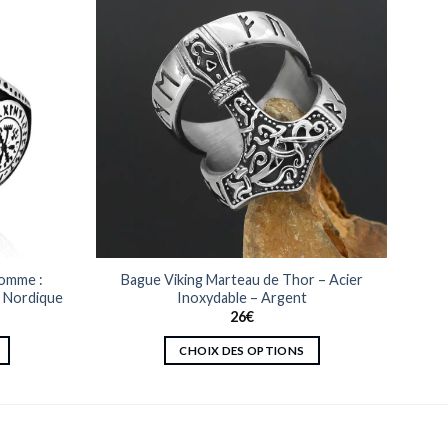
Homme :
Bague Viking Marteau de Thor – Acier
e Nordique
Inoxydable – Argent
26
€
CHOIX DES OPTIONS
Ce
produit
a
plusieurs