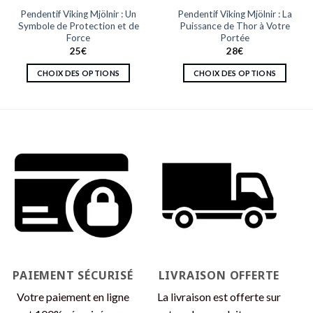
Pendentif Viking Mjölnir : Un
Pendentif Viking Mjölnir : La
Symbole de Protection et de
Puissance de Thor à Votre
Force
Portée
25
€
28
€
CHOIX DES OPTIONS
CHOIX DES OPTIONS
Ce
Ce
produit
produit
a
a
plusieurs
plusieurs
variations.
variations.
Les
Les
options
options
peuvent
peuvent
être
être
choisies
choisies
sur
sur
la
la
page
page
PAIEMENT SÉCURISÉ
LIVRAISON OFFERTE
du
du
produit
produit
Votre paiement en ligne
La livraison est offerte sur