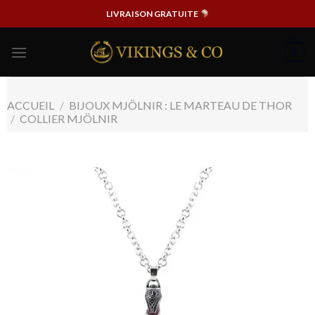
Passer
LIVRAISON GRATUITE
au
contenu
0
ACCUEIL
/
BIJOUX MJÖLNIR : LE MARTEAU DE THOR
/
COLLIER MJÖLNIR