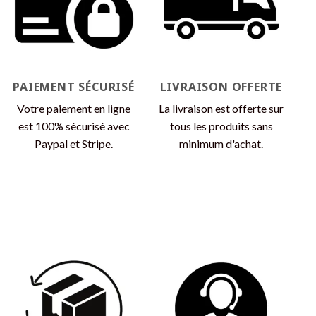
choisies
sur
la
page
du
produit
PAIEMENT SÉCURISÉ
LIVRAISON OFFERTE
Votre paiement en ligne
La livraison est offerte sur
est 100% sécurisé avec
tous les produits sans
Paypal et Stripe.
minimum d'achat.