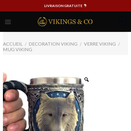
Passer
LIVRAISON GRATUITE
au
contenu
0
ACCUEIL
/
DECORATION VIKING
/
VERRE VIKING
/
MUG VIKING