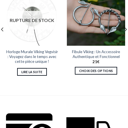
RUPTURE DE STOCK
Horloge Murale Viking Vegvisir
Fibule Viking : Un Accessoire
: Voyagez dans le temps avec
Authentique et Fonctionnel
cette pièce unique !
21
€
CHOIX DES OPTIONS
LIRE LA SUITE
Ce
produit
a
plusieurs
variations.
Les
options
peuvent
être