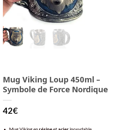
Mug Viking Loup 450ml –
Symbole de Force Nordique
42
€
Mug Viking en
résine
et
acier
inoxydable