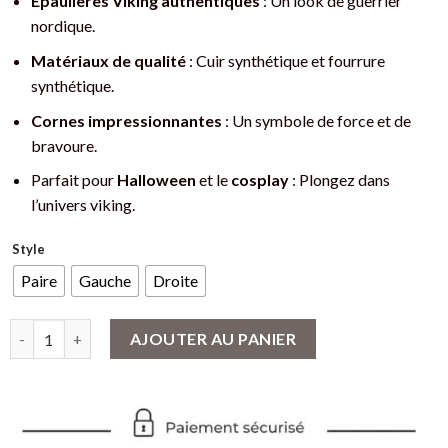
Épaulières Viking authentiques
: Un look de guerrier
95€
nordique.
à
Matériaux de qualité
: Cuir synthétique et fourrure
170€
synthétique.
Cornes impressionnantes
: Un symbole de force et de
bravoure.
Parfait pour
Halloween
et le
cosplay
: Plongez dans
l’univers viking.
Style
Paire
Gauche
Droite
quantité de Épaulières Viking avec Cornes - Armure de Guerrier
AJOUTER AU PANIER