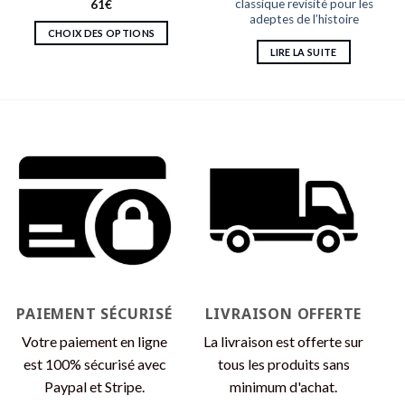
classique revisité pour les
61
€
adeptes de l’histoire
CHOIX DES OPTIONS
LIRE LA SUITE
Ce
produit
a
plusieurs
variations.
Les
options
peuvent
être
choisies
sur
la
page
du
PAIEMENT SÉCURISÉ
LIVRAISON OFFERTE
produit
Votre paiement en ligne
La livraison est offerte sur
est 100% sécurisé avec
tous les produits sans
Paypal et Stripe.
minimum d'achat.