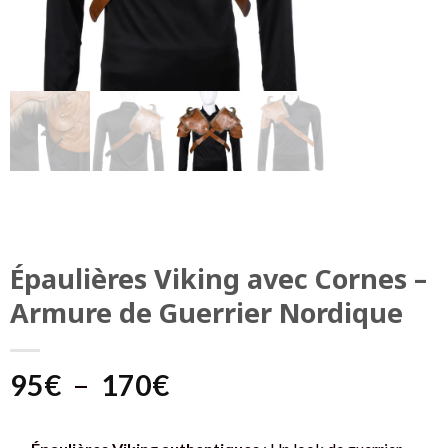
Épaulières Viking avec Cornes –
Armure de Guerrier Nordique
Plage
95
€
–
170
€
de
prix :