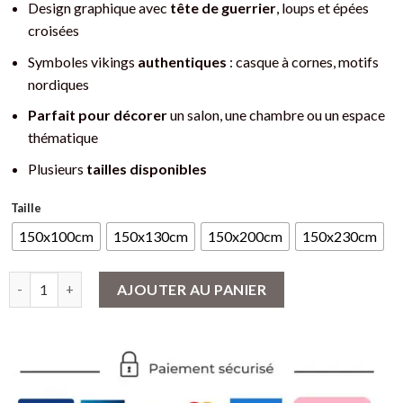
Design graphique avec
tête de guerrier
, loups et épées
à
croisées
44€
Symboles vikings
authentiques
: casque à cornes, motifs
nordiques
Parfait pour décorer
un salon, une chambre ou un espace
thématique
Plusieurs
tailles disponibles
Taille
150x100cm
150x130cm
150x200cm
150x230cm
quantité de Drapeau Viking - Tête de Guerrier et Loups - Décor
AJOUTER AU PANIER