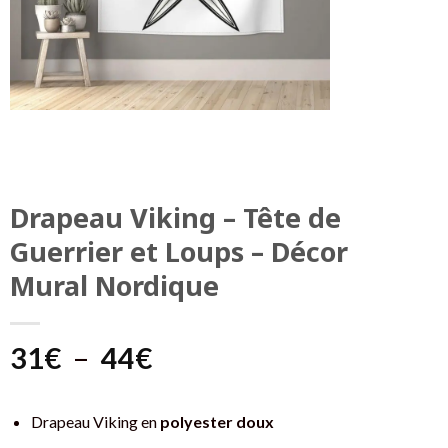
Drapeau Viking – Tête de
Guerrier et Loups – Décor
Mural Nordique
Plage
31
€
–
44
€
de
prix :
Drapeau Viking en
polyester doux
31€