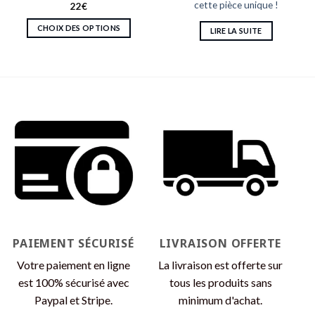
cette pièce unique !
22
€
CHOIX DES OPTIONS
LIRE LA SUITE
Ce
produit
a
plusieurs
variations.
Les
options
peuvent
être
choisies
sur
la
page
du
PAIEMENT SÉCURISÉ
LIVRAISON OFFERTE
produit
Votre paiement en ligne
La livraison est offerte sur
est 100% sécurisé avec
tous les produits sans
Paypal et Stripe.
minimum d'achat.