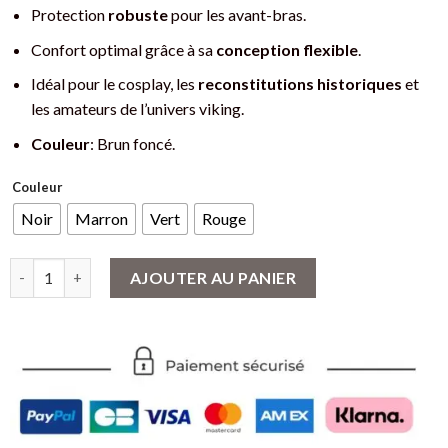
Protection
robuste
pour les avant-bras.
Confort optimal grâce à sa
conception flexible
.
Idéal pour le cosplay, les
reconstitutions historiques
et
les amateurs de l’univers viking.
Couleur
: Brun foncé.
Couleur
Noir
Marron
Vert
Rouge
quantité de Couvre-jambe viking en cuir brun - Protection robus
AJOUTER AU PANIER