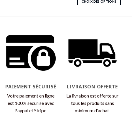
CHOIX DES OPTIONS
Ce
Ce
produit
produit
a
a
plusieurs
plusieurs
variations.
variations.
Les
Les
options
options
peuvent
peuvent
être
être
choisies
choisies
sur
sur
la
la
page
page
du
PAIEMENT SÉCURISÉ
LIVRAISON OFFERTE
du
produit
produit
Votre paiement en ligne
La livraison est offerte sur
est 100% sécurisé avec
tous les produits sans
Paypal et Stripe.
minimum d'achat.