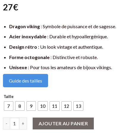
27
€
Dragon viking
: Symbole de puissance et de sagesse.
Acier inoxydable
: Durable et hypoallergénique.
Design rétro
: Un look vintage et authentique.
Forme octogonale
: Distinctive et robuste.
Unisexe
: Pour tous les amateurs de bijoux vikings.
Guide des tailles
Taille
7
8
9
10
11
12
13
quantité de Chevalière Viking Dragon - Acier Inoxydable - Style 
AJOUTER AU PANIER